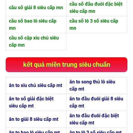
cầu số đầu đuôi đặc biệt
cầu số giải 8 siêu cấp mn
siêu cấp mn
cầu số bao lô siêu cấp
cầu số lô 3 số siêu cấp
mn
mn
cầu số cặp xỉu chủ siêu
cấp mn
kết quả miền trung siêu chuẩn
ăn to song thủ lô siêu
ăn to xỉu chủ siêu cấp mt
cấp mt
ăn to số giải đặc biệt
ăn to đầu đuôi giải 8 siêu
siêu cấp mt
cấp mt
ăn to đầu đuôi đặc biệt
ăn to giải 8 siêu cấp mt
siêu cấp mt
ăn to bao lô siêu cấp mt
ăn to lô 3 số siêu cấp mt