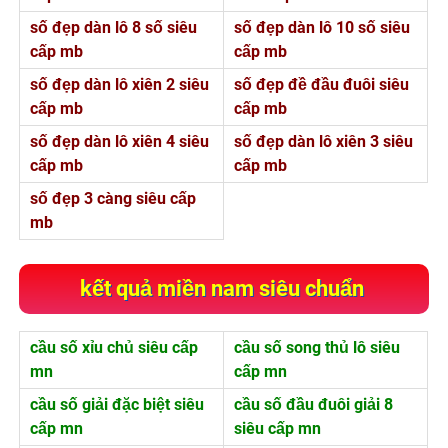
số đẹp dàn lô 8 số siêu
số đẹp dàn lô 10 số siêu
cấp mb
cấp mb
số đẹp dàn lô xiên 2 siêu
số đẹp đề đầu đuôi siêu
cấp mb
cấp mb
số đẹp dàn lô xiên 4 siêu
số đẹp dàn lô xiên 3 siêu
cấp mb
cấp mb
số đẹp 3 càng siêu cấp
mb
kết quả miền nam siêu chuẩn
cầu số xỉu chủ siêu cấp
cầu số song thủ lô siêu
mn
cấp mn
cầu số giải đặc biệt siêu
cầu số đầu đuôi giải 8
cấp mn
siêu cấp mn