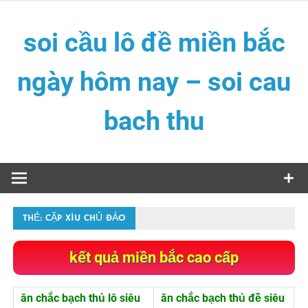
Skip
to
soi cầu lô đề miền bắc
content
ngày hôm nay – soi cau
bach thu
soi cầu lô đề miền bắc ngày hôm nay – soi cau bach thu
THẺ:
CẶP XÍU CHỦ ĐẢO
kết quả miền bắc cao cấp
ăn chắc bạch thủ lô siêu
ăn chắc bạch thủ đề siêu