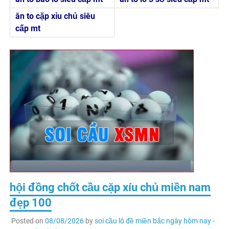
ăn to cặp xỉu chủ siêu
cấp mt
hội đồng chốt cầu cặp xíu chủ miền nam
đẹp 100
Posted on
08/08/2026
by
soi cầu lô đề miền bắc ngày hôm nay -