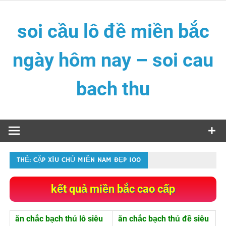
Skip
to
soi cầu lô đề miền bắc
content
ngày hôm nay – soi cau
bach thu
soi cầu lô đề miền bắc ngày hôm nay – soi cau bach thu
THẺ:
CẶP XÍU CHỦ MIỀN NAM ĐẸP 100
kết quả miền bắc cao cấp
ăn chắc bạch thủ lô siêu
ăn chắc bạch thủ đề siêu