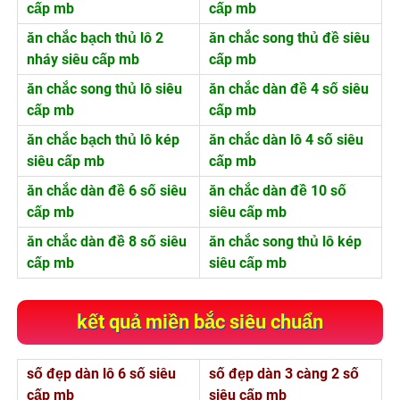
cấp mb
cấp mb
ăn chắc bạch thủ lô 2
ăn chắc song thủ đề siêu
nháy siêu cấp mb
cấp mb
ăn chắc song thủ lô siêu
ăn chắc dàn đề 4 số siêu
cấp mb
cấp mb
ăn chắc bạch thủ lô kép
ăn chắc dàn lô 4 số siêu
siêu cấp mb
cấp mb
ăn chắc dàn đề 6 số siêu
ăn chắc dàn đề 10 số
cấp mb
siêu cấp mb
ăn chắc dàn đề 8 số siêu
ăn chắc song thủ lô kép
cấp mb
siêu cấp mb
kết quả miền bắc siêu chuẩn
số đẹp dàn lô 6 số siêu
số đẹp dàn 3 càng 2 số
cấp mb
siêu cấp mb