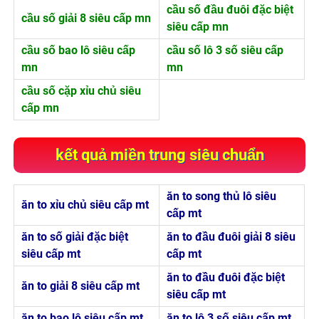
cầu số đầu đuôi đặc biệt
cầu số giải 8 siêu cấp mn
siêu cấp mn
cầu số bao lô siêu cấp
cầu số lô 3 số siêu cấp
mn
mn
cầu số cặp xỉu chủ siêu
cấp mn
kết quả miền trung siêu chuẩn
ăn to song thủ lô siêu
ăn to xỉu chủ siêu cấp mt
cấp mt
ăn to số giải đặc biệt
ăn to đầu đuôi giải 8 siêu
siêu cấp mt
cấp mt
ăn to đầu đuôi đặc biệt
ăn to giải 8 siêu cấp mt
siêu cấp mt
ăn to bao lô siêu cấp mt
ăn to lô 3 số siêu cấp mt