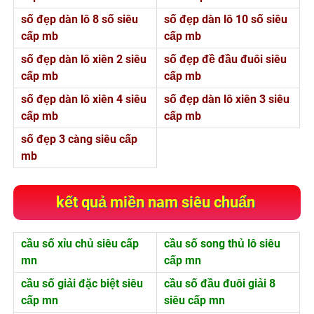
số đẹp dàn lô 8 số siêu
số đẹp dàn lô 10 số siêu
cấp mb
cấp mb
số đẹp dàn lô xiên 2 siêu
số đẹp đề đầu đuôi siêu
cấp mb
cấp mb
số đẹp dàn lô xiên 4 siêu
số đẹp dàn lô xiên 3 siêu
cấp mb
cấp mb
số đẹp 3 càng siêu cấp
mb
kết quả miền nam siêu chuẩn
cầu số xỉu chủ siêu cấp
cầu số song thủ lô siêu
mn
cấp mn
cầu số giải đặc biệt siêu
cầu số đầu đuôi giải 8
cấp mn
siêu cấp mn