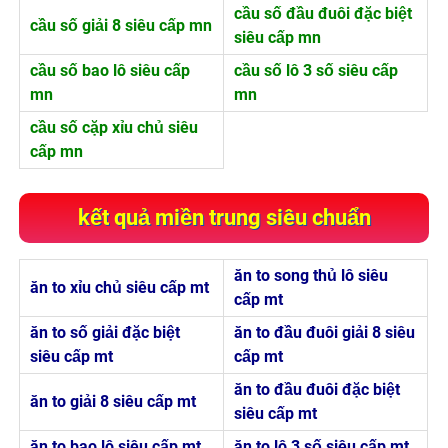
cầu số đầu đuôi đặc biệt
cầu số giải 8 siêu cấp mn
siêu cấp mn
cầu số bao lô siêu cấp
cầu số lô 3 số siêu cấp
mn
mn
cầu số cặp xỉu chủ siêu
cấp mn
kết quả miền trung siêu chuẩn
ăn to song thủ lô siêu
ăn to xỉu chủ siêu cấp mt
cấp mt
ăn to số giải đặc biệt
ăn to đầu đuôi giải 8 siêu
siêu cấp mt
cấp mt
ăn to đầu đuôi đặc biệt
ăn to giải 8 siêu cấp mt
siêu cấp mt
ăn to bao lô siêu cấp mt
ăn to lô 3 số siêu cấp mt