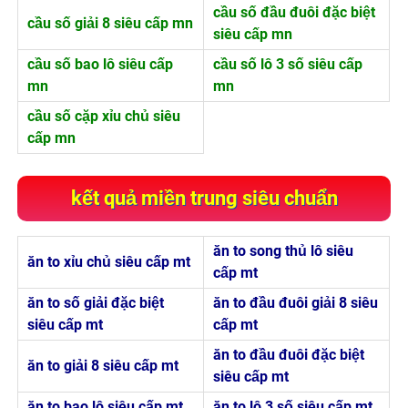
cầu số đầu đuôi đặc biệt
cầu số giải 8 siêu cấp mn
siêu cấp mn
cầu số bao lô siêu cấp
cầu số lô 3 số siêu cấp
mn
mn
cầu số cặp xỉu chủ siêu
cấp mn
kết quả miền trung siêu chuẩn
ăn to song thủ lô siêu
ăn to xỉu chủ siêu cấp mt
cấp mt
ăn to số giải đặc biệt
ăn to đầu đuôi giải 8 siêu
siêu cấp mt
cấp mt
ăn to đầu đuôi đặc biệt
ăn to giải 8 siêu cấp mt
siêu cấp mt
ăn to bao lô siêu cấp mt
ăn to lô 3 số siêu cấp mt