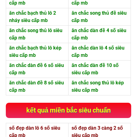
cấp mb
cấp mb
ăn chắc bạch thủ lô 2
ăn chắc song thủ đề siêu
nháy siêu cấp mb
cấp mb
ăn chắc song thủ lô siêu
ăn chắc dàn đề 4 số siêu
cấp mb
cấp mb
ăn chắc bạch thủ lô kép
ăn chắc dàn lô 4 số siêu
siêu cấp mb
cấp mb
ăn chắc dàn đề 6 số siêu
ăn chắc dàn đề 10 số
cấp mb
siêu cấp mb
ăn chắc dàn đề 8 số siêu
ăn chắc song thủ lô kép
cấp mb
siêu cấp mb
kết quả miền bắc siêu chuẩn
số đẹp dàn lô 6 số siêu
số đẹp dàn 3 càng 2 số
cấp mb
siêu cấp mb