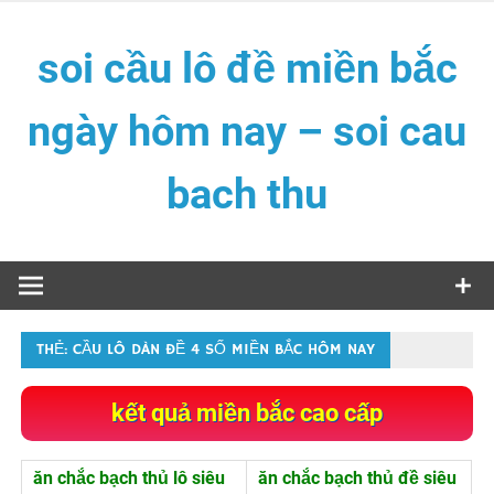
Skip
to
soi cầu lô đề miền bắc
content
ngày hôm nay – soi cau
bach thu
soi cầu lô đề miền bắc ngày hôm nay – soi cau bach thu
THẺ:
CẦU LÔ DÀN ĐỀ 4 SỐ MIỀN BẮC HÔM NAY
kết quả miền bắc cao cấp
ăn chắc bạch thủ lô siêu
ăn chắc bạch thủ đề siêu