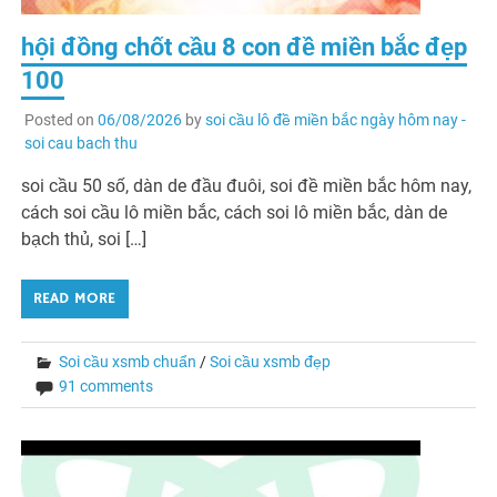
hội đồng chốt cầu 8 con đề miền bắc đẹp
100
Posted on
06/08/2026
by
soi cầu lô đề miền bắc ngày hôm nay -
soi cau bach thu
soi cầu 50 số, dàn de đầu đuôi, soi đề miền bắc hôm nay,
cách soi cầu lô miền bắc, cách soi lô miền bắc, dàn de
bạch thủ, soi […]
READ MORE
Soi cầu xsmb chuẩn
/
Soi cầu xsmb đẹp
91 comments