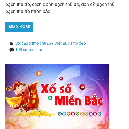
bạch thủ đề, cách đánh bạch thủ đề, dàn đề bạch thủ,
bạch thủ đề miền bắc […]
READ MORE
Soi cầu xsmb chuẩn
/
Soi cầu xsmb đẹp
193 comments