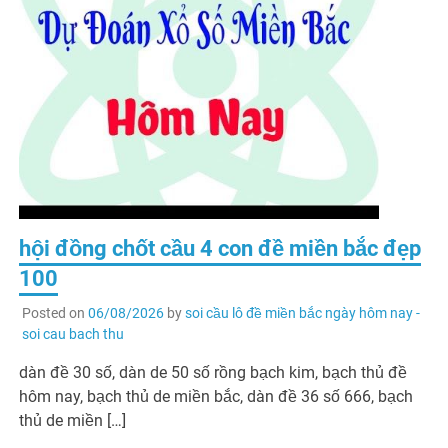
hội đồng chốt cầu 4 con đề miền bắc đẹp
100
Posted on
06/08/2026
by
soi cầu lô đề miền bắc ngày hôm nay -
soi cau bach thu
dàn đề 30 số, dàn de 50 số rồng bạch kim, bạch thủ đề
hôm nay, bạch thủ de miền bắc, dàn đề 36 số 666, bạch
thủ de miền […]