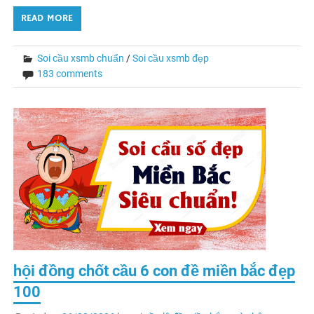
READ MORE
Soi cầu xsmb chuẩn
/
Soi cầu xsmb đẹp
183 comments
hội đồng chốt cầu 6 con đề miền bắc đẹp
100