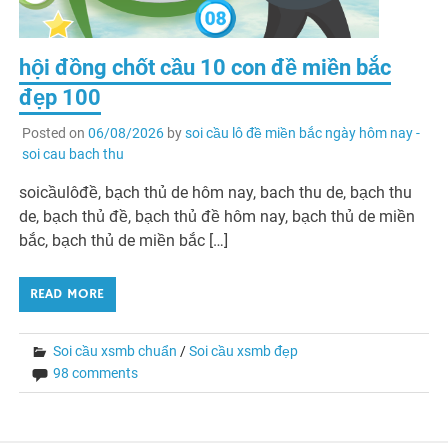
hội đồng chốt cầu 10 con đề miền bắc
đẹp 100
Posted on
06/08/2026
by
soi cầu lô đề miền bắc ngày hôm nay -
soi cau bach thu
soicầulôđề, bạch thủ de hôm nay, bach thu de, bạch thu
de, bạch thủ đề, bạch thủ đề hôm nay, bạch thủ de miền
bắc, bạch thủ de miền bắc […]
READ MORE
Soi cầu xsmb chuẩn
/
Soi cầu xsmb đẹp
98 comments