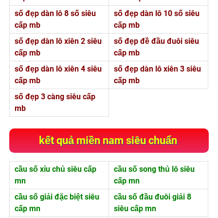
số đẹp dàn lô 8 số siêu
số đẹp dàn lô 10 số siêu
cấp mb
cấp mb
số đẹp dàn lô xiên 2 siêu
số đẹp đề đầu đuôi siêu
cấp mb
cấp mb
số đẹp dàn lô xiên 4 siêu
số đẹp dàn lô xiên 3 siêu
cấp mb
cấp mb
số đẹp 3 càng siêu cấp
mb
kết quả miền nam siêu chuẩn
cầu số xỉu chủ siêu cấp
cầu số song thủ lô siêu
mn
cấp mn
cầu số giải đặc biệt siêu
cầu số đầu đuôi giải 8
cấp mn
siêu cấp mn