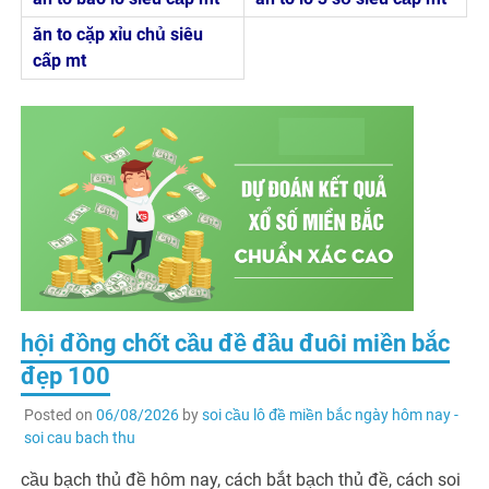
ăn to cặp xỉu chủ siêu
cấp mt
hội đồng chốt cầu đề đầu đuôi miền bắc
đẹp 100
Posted on
06/08/2026
by
soi cầu lô đề miền bắc ngày hôm nay -
soi cau bach thu
cầu bạch thủ đề hôm nay, cách bắt bạch thủ đề, cách soi