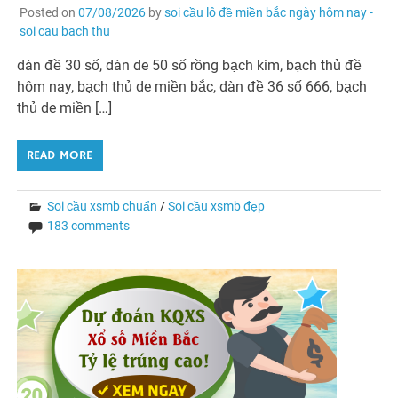
Posted on
07/08/2026
by
soi cầu lô đề miền bắc ngày hôm nay -
soi cau bach thu
dàn đề 30 số, dàn de 50 số rồng bạch kim, bạch thủ đề
hôm nay, bạch thủ de miền bắc, dàn đề 36 số 666, bạch
thủ de miền […]
READ MORE
Soi cầu xsmb chuẩn
/
Soi cầu xsmb đẹp
183 comments