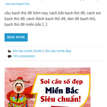
soi cau bach thu
cầu bạch thủ đề hôm nay, cách bắt bạch thủ đề, cách soi
bạch thủ đề, cách đánh bạch thủ đề, dàn đề bạch thủ,
bạch thủ đề miền bắc […]
READ MORE
Soi cầu xsmb chuẩn
/
Soi cầu xsmb đẹp
193 comments