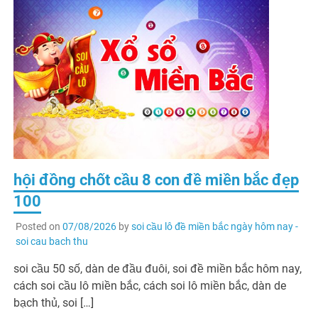
hội đồng chốt cầu 8 con đề miền bắc đẹp
100
Posted on
07/08/2026
by
soi cầu lô đề miền bắc ngày hôm nay -
soi cau bach thu
soi cầu 50 số, dàn de đầu đuôi, soi đề miền bắc hôm nay,
cách soi cầu lô miền bắc, cách soi lô miền bắc, dàn de
bạch thủ, soi […]