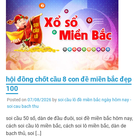
hội đồng chốt cầu 8 con đề miền bắc đẹp
100
Posted on
07/08/2026
by
soi cầu lô đề miền bắc ngày hôm nay -
soi cau bach thu
soi cầu 50 số, dàn de đầu đuôi, soi đề miền bắc hôm nay,
cách soi cầu lô miền bắc, cách soi lô miền bắc, dàn de
bạch thủ, soi […]