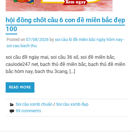
hội đồng chốt cầu 6 con đề miền bắc đẹp
100
Posted on
07/08/2026
by
soi cầu lô đề miền bắc ngày hôm nay -
soi cau bach thu
soi cầu đề ngày mai, soi cầu 36 số, soi đề miền bắc,
caulode247 net, bạch thủ đề miền bắc, bạch thủ đề miền
bắc hôm nay, bach thu 3cang, […]
READ MORE
Soi cầu xsmb chuẩn
/
Soi cầu xsmb đẹp
99 comments