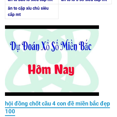
ăn to cặp xỉu chủ siêu
cấp mt
hội đồng chốt cầu 4 con đề miền bắc đẹp
100