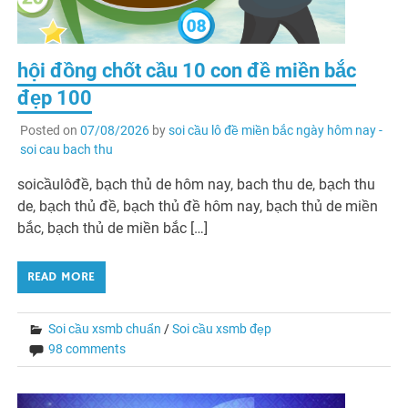
hội đồng chốt cầu 10 con đề miền bắc
đẹp 100
Posted on
07/08/2026
by
soi cầu lô đề miền bắc ngày hôm nay -
soi cau bach thu
soicầulôđề, bạch thủ de hôm nay, bach thu de, bạch thu
de, bạch thủ đề, bạch thủ đề hôm nay, bạch thủ de miền
bắc, bạch thủ de miền bắc […]
READ MORE
Soi cầu xsmb chuẩn
/
Soi cầu xsmb đẹp
98 comments