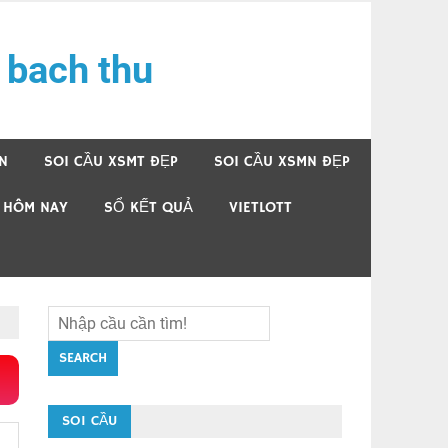
 bach thu
N
SOI CẦU XSMT ĐẸP
SOI CẦU XSMN ĐẸP
 HÔM NAY
SỔ KẾT QUẢ
VIETLOTT
SEARCH
SOI CẦU