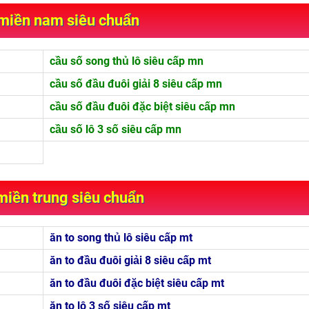
 miền nam siêu chuẩn
cầu số song thủ lô siêu cấp mn
cầu số đầu đuôi giải 8 siêu cấp mn
cầu số đầu đuôi đặc biệt siêu cấp mn
cầu số lô 3 số siêu cấp mn
miền trung siêu chuẩn
ăn to song thủ lô siêu cấp mt
ăn to đầu đuôi giải 8 siêu cấp mt
ăn to đầu đuôi đặc biệt siêu cấp mt
ăn to lô 3 số siêu cấp mt