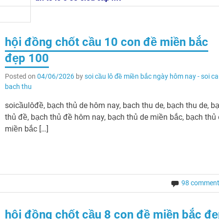
hội đồng chốt cầu 10 con đề miền bắc
đẹp 100
Posted on
04/06/2026
by
soi cầu lô đề miền bắc ngày hôm nay - soi c
bach thu
soicầulôđề, bạch thủ de hôm nay, bach thu de, bạch thu de, b
thủ đề, bạch thủ đề hôm nay, bạch thủ de miền bắc, bạch thủ
miền bắc […]
98 commen
hội đồng chốt cầu 8 con đề miền bắc đ