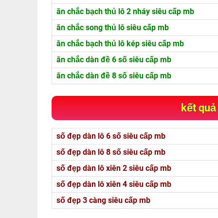
ăn chắc bạch thủ lô 2 nháy siêu cấp mb
ăn chắc song thủ lô siêu cấp mb
ăn chắc bạch thủ lô kép siêu cấp mb
ăn chắc dàn đề 6 số siêu cấp mb
ăn chắc dàn đề 8 số siêu cấp mb
kết quả
số đẹp dàn lô 6 số siêu cấp mb
số đẹp dàn lô 8 số siêu cấp mb
số đẹp dàn lô xiên 2 siêu cấp mb
số đẹp dàn lô xiên 4 siêu cấp mb
số đẹp 3 càng siêu cấp mb