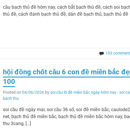
cầu bạch thủ đề hôm nay, cách bắt bạch thủ đề, cách soi bạc
thủ đề, cách đánh bạch thủ đề, dàn đề bạch thủ, bạch thủ đề
193 commen
hội đồng chốt cầu 6 con đề miền bắc đ
100
Posted on
04/06/2026
by
soi cầu lô đề miền bắc ngày hôm nay - soi c
bach thu
soi cầu đề ngày mai, soi cầu 36 số, soi đề miền bắc, caulode
net, bạch thủ đề miền bắc, bạch thủ đề miền bắc hôm nay, b
thu 3cang, […]