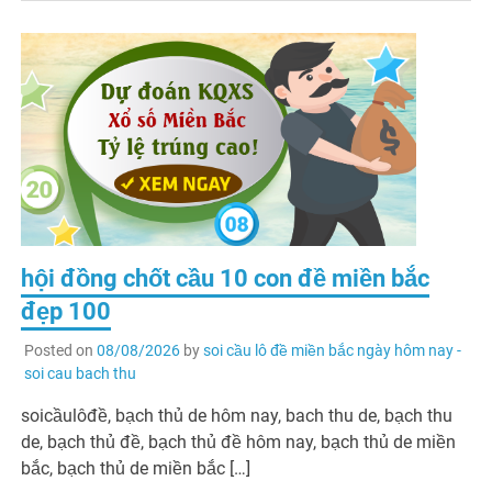
hội đồng chốt cầu 10 con đề miền bắc
đẹp 100
Posted on
08/08/2026
by
soi cầu lô đề miền bắc ngày hôm nay -
soi cau bach thu
soicầulôđề, bạch thủ de hôm nay, bach thu de, bạch thu
de, bạch thủ đề, bạch thủ đề hôm nay, bạch thủ de miền
bắc, bạch thủ de miền bắc […]