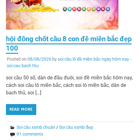
hội đồng chốt cầu 8 con đề miền bắc đẹp
100
Posted on
08/08/2026
by
soi cầu lô đề miền bắc ngày hôm nay -
soi cau bach thu
soi cầu 50 số, dàn de đầu đuôi, soi đề miền bắc hôm nay,
cách soi cầu lô miền bắc, cách soi lô miền bắc, dàn de
bạch thủ, soi […]
READ MORE
Soi cầu xsmb chuẩn
/
Soi cầu xsmb đẹp
91 comments