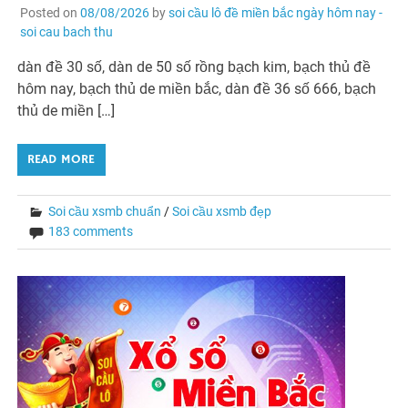
Posted on
08/08/2026
by
soi cầu lô đề miền bắc ngày hôm nay -
soi cau bach thu
dàn đề 30 số, dàn de 50 số rồng bạch kim, bạch thủ đề
hôm nay, bạch thủ de miền bắc, dàn đề 36 số 666, bạch
thủ de miền […]
READ MORE
Soi cầu xsmb chuẩn
/
Soi cầu xsmb đẹp
183 comments