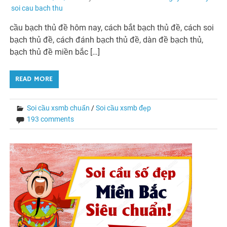
soi cau bach thu
cầu bạch thủ đề hôm nay, cách bắt bạch thủ đề, cách soi
bạch thủ đề, cách đánh bạch thủ đề, dàn đề bạch thủ,
bạch thủ đề miền bắc […]
READ MORE
Soi cầu xsmb chuẩn
/
Soi cầu xsmb đẹp
193 comments