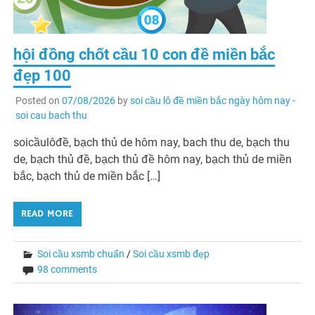
hội đồng chốt cầu 10 con đề miền bắc
đẹp 100
Posted on
07/08/2026
by
soi cầu lô đề miền bắc ngày hôm nay -
soi cau bach thu
soicầulôđề, bạch thủ de hôm nay, bach thu de, bạch thu
de, bạch thủ đề, bạch thủ đề hôm nay, bạch thủ de miền
bắc, bạch thủ de miền bắc […]
READ MORE
Soi cầu xsmb chuẩn
/
Soi cầu xsmb đẹp
98 comments