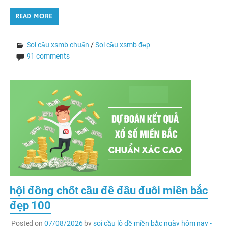
READ MORE
Soi cầu xsmb chuẩn
/
Soi cầu xsmb đẹp
91 comments
hội đồng chốt cầu đề đầu đuôi miền bắc
đẹp 100
Posted on
07/08/2026
by
soi cầu lô đề miền bắc ngày hôm nay -