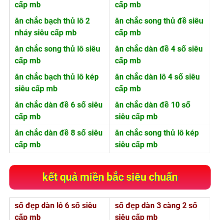
cấp mb
cấp mb
ăn chắc bạch thủ lô 2
ăn chắc song thủ đề siêu
nháy siêu cấp mb
cấp mb
ăn chắc song thủ lô siêu
ăn chắc dàn đề 4 số siêu
cấp mb
cấp mb
ăn chắc bạch thủ lô kép
ăn chắc dàn lô 4 số siêu
siêu cấp mb
cấp mb
ăn chắc dàn đề 6 số siêu
ăn chắc dàn đề 10 số
cấp mb
siêu cấp mb
ăn chắc dàn đề 8 số siêu
ăn chắc song thủ lô kép
cấp mb
siêu cấp mb
kết quả miền bắc siêu chuẩn
số đẹp dàn lô 6 số siêu
số đẹp dàn 3 càng 2 số
cấp mb
siêu cấp mb