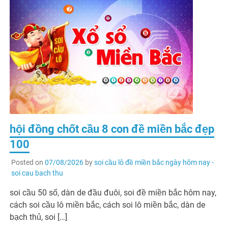
hội đồng chốt cầu 8 con đề miền bắc đẹp
100
Posted on
07/08/2026
by
soi cầu lô đề miền bắc ngày hôm nay -
soi cau bach thu
soi cầu 50 số, dàn de đầu đuôi, soi đề miền bắc hôm nay,
cách soi cầu lô miền bắc, cách soi lô miền bắc, dàn de
bạch thủ, soi […]