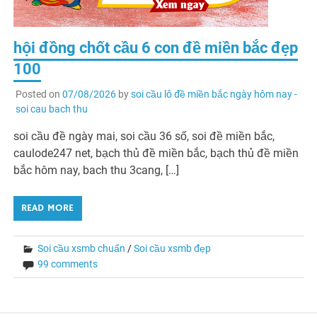
hội đồng chốt cầu 6 con đề miền bắc đẹp
100
Posted on
07/08/2026
by
soi cầu lô đề miền bắc ngày hôm nay -
soi cau bach thu
soi cầu đề ngày mai, soi cầu 36 số, soi đề miền bắc,
caulode247 net, bạch thủ đề miền bắc, bạch thủ đề miền
bắc hôm nay, bach thu 3cang, […]
READ MORE
Soi cầu xsmb chuẩn
/
Soi cầu xsmb đẹp
99 comments