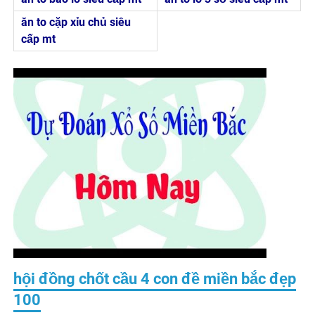
ăn to cặp xỉu chủ siêu
cấp mt
hội đồng chốt cầu 4 con đề miền bắc đẹp
100