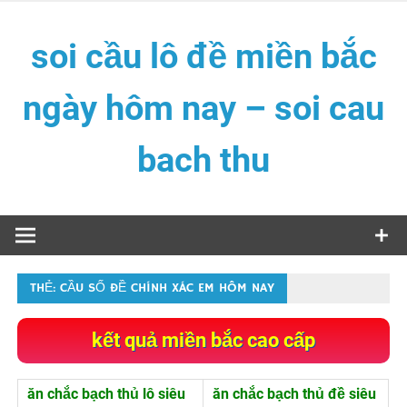
Skip
to
soi cầu lô đề miền bắc
content
ngày hôm nay – soi cau
bach thu
soi cầu lô đề miền bắc ngày hôm nay – soi cau bach thu
THẺ:
CẦU SỐ ĐỀ CHÍNH XÁC EM HÔM NAY
kết quả miền bắc cao cấp
ăn chắc bạch thủ lô siêu
ăn chắc bạch thủ đề siêu