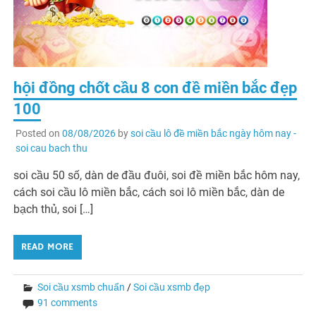
hội đồng chốt cầu 8 con đề miền bắc đẹp
100
Posted on
08/08/2026
by
soi cầu lô đề miền bắc ngày hôm nay -
soi cau bach thu
soi cầu 50 số, dàn de đầu đuôi, soi đề miền bắc hôm nay,
cách soi cầu lô miền bắc, cách soi lô miền bắc, dàn de
bạch thủ, soi […]
READ MORE
Soi cầu xsmb chuẩn
/
Soi cầu xsmb đẹp
91 comments