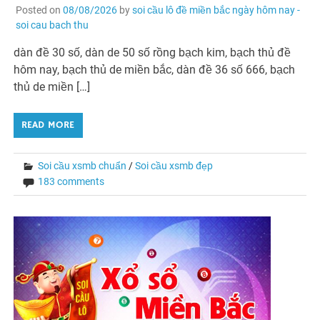
Posted on
08/08/2026
by
soi cầu lô đề miền bắc ngày hôm nay -
soi cau bach thu
dàn đề 30 số, dàn de 50 số rồng bạch kim, bạch thủ đề
hôm nay, bạch thủ de miền bắc, dàn đề 36 số 666, bạch
thủ de miền […]
READ MORE
Soi cầu xsmb chuẩn
/
Soi cầu xsmb đẹp
183 comments