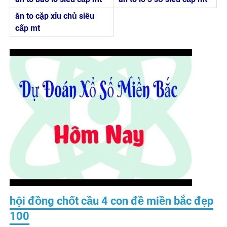
ăn to cặp xỉu chủ siêu
cấp mt
hội đồng chốt cầu 4 con đề miền bắc đẹp
100