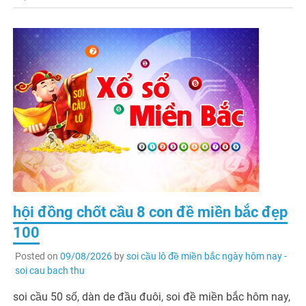
hội đồng chốt cầu 8 con đề miền bắc đẹp
100
Posted on
09/08/2026
by
soi cầu lô đề miền bắc ngày hôm nay -
soi cau bach thu
soi cầu 50 số, dàn de đầu đuôi, soi đề miền bắc hôm nay,