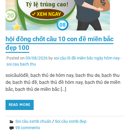
hội đồng chốt cầu 10 con đề miền bắc
đẹp 100
Posted on
09/08/2026
by
soi cầu lô đề miền bắc ngày hôm nay -
soi cau bach thu
soicầulôđề, bạch thủ de hôm nay, bach thu de, bạch thu
de, bạch thủ đề, bạch thủ đề hôm nay, bạch thủ de miền
bắc, bạch thủ de miền bắc […]
READ MORE
Soi cầu xsmb chuẩn
/
Soi cầu xsmb đẹp
98 comments