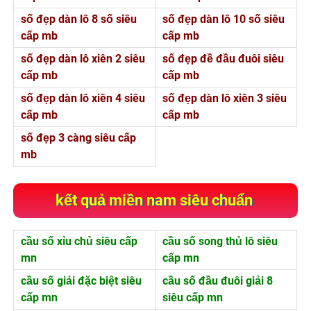
số đẹp dàn lô 8 số siêu
số đẹp dàn lô 10 số siêu
cấp mb
cấp mb
số đẹp dàn lô xiên 2 siêu
số đẹp đề đầu đuôi siêu
cấp mb
cấp mb
số đẹp dàn lô xiên 4 siêu
số đẹp dàn lô xiên 3 siêu
cấp mb
cấp mb
số đẹp 3 càng siêu cấp
mb
kết quả miền nam siêu chuẩn
cầu số xỉu chủ siêu cấp
cầu số song thủ lô siêu
mn
cấp mn
cầu số giải đặc biệt siêu
cầu số đầu đuôi giải 8
cấp mn
siêu cấp mn