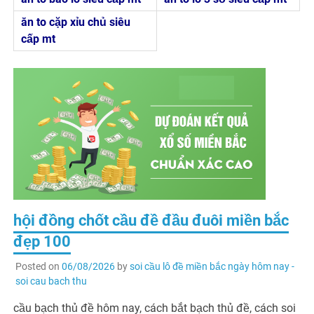
ăn to cặp xỉu chủ siêu
cấp mt
hội đồng chốt cầu đề đầu đuôi miền bắc
đẹp 100
Posted on
06/08/2026
by
soi cầu lô đề miền bắc ngày hôm nay -
soi cau bach thu
cầu bạch thủ đề hôm nay, cách bắt bạch thủ đề, cách soi