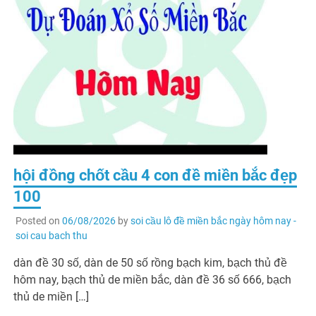
hội đồng chốt cầu 4 con đề miền bắc đẹp
100
Posted on
06/08/2026
by
soi cầu lô đề miền bắc ngày hôm nay -
soi cau bach thu
dàn đề 30 số, dàn de 50 số rồng bạch kim, bạch thủ đề
hôm nay, bạch thủ de miền bắc, dàn đề 36 số 666, bạch
thủ de miền […]