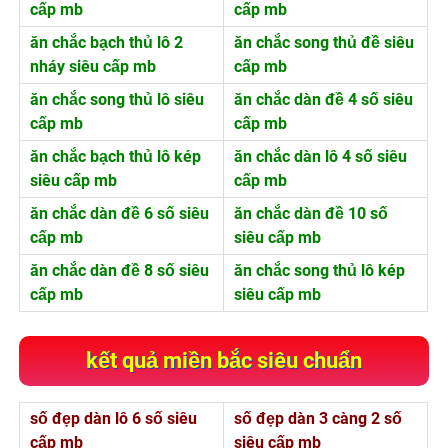
cấp mb
cấp mb
ăn chắc bạch thủ lô 2
ăn chắc song thủ đề siêu
nháy siêu cấp mb
cấp mb
ăn chắc song thủ lô siêu
ăn chắc dàn đề 4 số siêu
cấp mb
cấp mb
ăn chắc bạch thủ lô kép
ăn chắc dàn lô 4 số siêu
siêu cấp mb
cấp mb
ăn chắc dàn đề 6 số siêu
ăn chắc dàn đề 10 số
cấp mb
siêu cấp mb
ăn chắc dàn đề 8 số siêu
ăn chắc song thủ lô kép
cấp mb
siêu cấp mb
kết quả miền bắc siêu chuẩn
số đẹp dàn lô 6 số siêu
số đẹp dàn 3 càng 2 số
cấp mb
siêu cấp mb