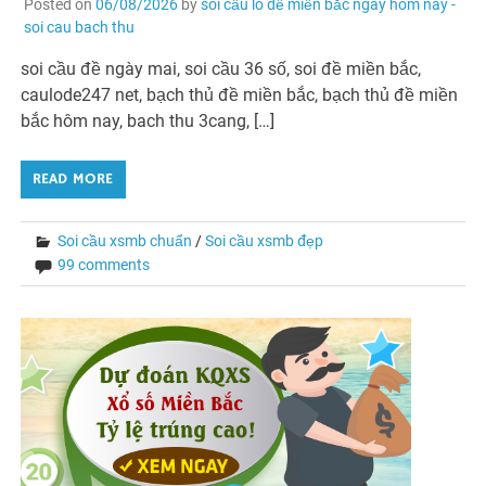
Posted on
06/08/2026
by
soi cầu lô đề miền bắc ngày hôm nay -
soi cau bach thu
soi cầu đề ngày mai, soi cầu 36 số, soi đề miền bắc,
caulode247 net, bạch thủ đề miền bắc, bạch thủ đề miền
bắc hôm nay, bach thu 3cang, […]
READ MORE
Soi cầu xsmb chuẩn
/
Soi cầu xsmb đẹp
99 comments