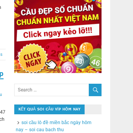
h
ts
ẹp
au
KẾT QUẢ SOI CẦU VÍP HÔM NAY
247
ach
soi cầu lô đề miền bắc ngày hôm
nay – soi cau bach thu