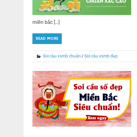
miền bắc […]
READ MORE
Soi cầu xsmb chuẩn
/
Soi cầu xsmb đẹp