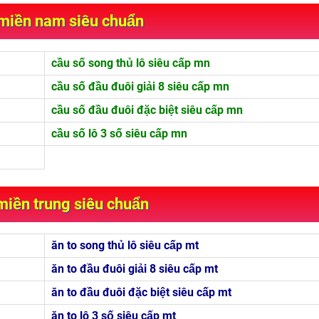
 miền nam siêu chuẩn
cầu số song thủ lô siêu cấp mn
cầu số đầu đuôi giải 8 siêu cấp mn
cầu số đầu đuôi đặc biệt siêu cấp mn
cầu số lô 3 số siêu cấp mn
miền trung siêu chuẩn
ăn to song thủ lô siêu cấp mt
ăn to đầu đuôi giải 8 siêu cấp mt
ăn to đầu đuôi đặc biệt siêu cấp mt
ăn to lô 3 số siêu cấp mt