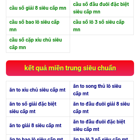
cầu số đầu đuôi đặc biệt
cầu số giải 8 siêu cấp mn
siêu cấp mn
cầu số bao lô siêu cấp
cầu số lô 3 số siêu cấp
mn
mn
cầu số cặp xỉu chủ siêu
cấp mn
kết quả miền trung siêu chuẩn
ăn to song thủ lô siêu
ăn to xỉu chủ siêu cấp mt
cấp mt
ăn to số giải đặc biệt
ăn to đầu đuôi giải 8 siêu
siêu cấp mt
cấp mt
ăn to đầu đuôi đặc biệt
ăn to giải 8 siêu cấp mt
siêu cấp mt
ăn to bao lô siêu cấp mt
ăn to lô 3 số siêu cấp mt