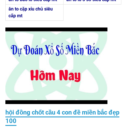
ăn to cặp xỉu chủ siêu
cấp mt
hội đồng chốt cầu 4 con đề miền bắc đẹp
100