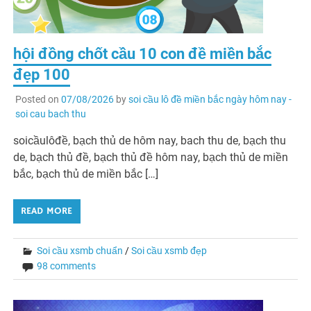
hội đồng chốt cầu 10 con đề miền bắc
đẹp 100
Posted on
07/08/2026
by
soi cầu lô đề miền bắc ngày hôm nay -
soi cau bach thu
soicầulôđề, bạch thủ de hôm nay, bach thu de, bạch thu
de, bạch thủ đề, bạch thủ đề hôm nay, bạch thủ de miền
bắc, bạch thủ de miền bắc […]
READ MORE
Soi cầu xsmb chuẩn
/
Soi cầu xsmb đẹp
98 comments