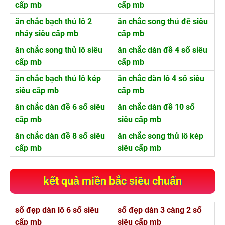
cấp mb
cấp mb
ăn chắc bạch thủ lô 2
ăn chắc song thủ đề siêu
nháy siêu cấp mb
cấp mb
ăn chắc song thủ lô siêu
ăn chắc dàn đề 4 số siêu
cấp mb
cấp mb
ăn chắc bạch thủ lô kép
ăn chắc dàn lô 4 số siêu
siêu cấp mb
cấp mb
ăn chắc dàn đề 6 số siêu
ăn chắc dàn đề 10 số
cấp mb
siêu cấp mb
ăn chắc dàn đề 8 số siêu
ăn chắc song thủ lô kép
cấp mb
siêu cấp mb
kết quả miền bắc siêu chuẩn
số đẹp dàn lô 6 số siêu
số đẹp dàn 3 càng 2 số
cấp mb
siêu cấp mb