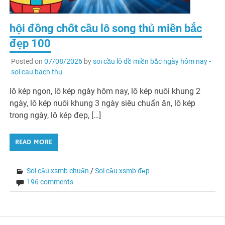
hội đồng chốt cầu lô song thủ miền bắc
đẹp 100
Posted on
07/08/2026
by
soi cầu lô đề miền bắc ngày hôm nay -
soi cau bach thu
lô kép ngon, lô kép ngày hôm nay, lô kép nuôi khung 2
ngày, lô kép nuôi khung 3 ngày siêu chuẩn ăn, lô kép
trong ngày, lô kép đẹp, […]
READ MORE
Soi cầu xsmb chuẩn
/
Soi cầu xsmb đẹp
196 comments