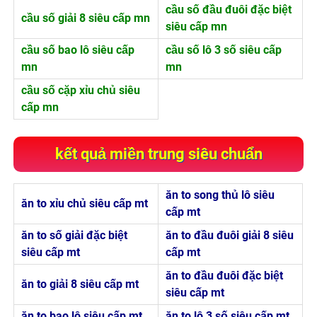
cầu số đầu đuôi đặc biệt
cầu số giải 8 siêu cấp mn
siêu cấp mn
cầu số bao lô siêu cấp
cầu số lô 3 số siêu cấp
mn
mn
cầu số cặp xỉu chủ siêu
cấp mn
kết quả miền trung siêu chuẩn
ăn to song thủ lô siêu
ăn to xỉu chủ siêu cấp mt
cấp mt
ăn to số giải đặc biệt
ăn to đầu đuôi giải 8 siêu
siêu cấp mt
cấp mt
ăn to đầu đuôi đặc biệt
ăn to giải 8 siêu cấp mt
siêu cấp mt
ăn to bao lô siêu cấp mt
ăn to lô 3 số siêu cấp mt