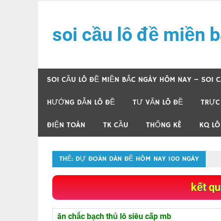
Skip
to
soi cầu lô đề miền 
content
soi cầu lô đề miền bắc ngày hôm nay – soi cau
SOI CẦU LÔ ĐỀ MIỀN BẮC NGÀY HÔM NAY – SOI 
HƯỚNG DẪN LÔ ĐỀ
TƯ VẤN LÔ ĐỀ
TRỰC
ĐIỆN TOÁN
TK CẦU
THỐNG KÊ
KQ LÔ
THẺ:
DỰ ĐOÁN DÀN ĐỀ HÔM NAY 100 NGÀY
kết q
ăn chắc bạch thủ lô siêu cấp mb