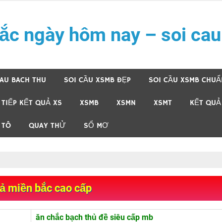
bắc ngày hôm nay – soi cau
 bach thu
CAU BACH THU
SOI CẦU XSMB ĐẸP
SOI CẦU XSMB CHUẨ
 TIẾP KẾT QUẢ XS
XSMB
XSMN
XSMT
KẾT QUẢ
 TÔ
QUAY THỬ
SỔ MƠ
uả miền bắc cao cấp
ăn chắc bạch thủ đề siêu cấp mb