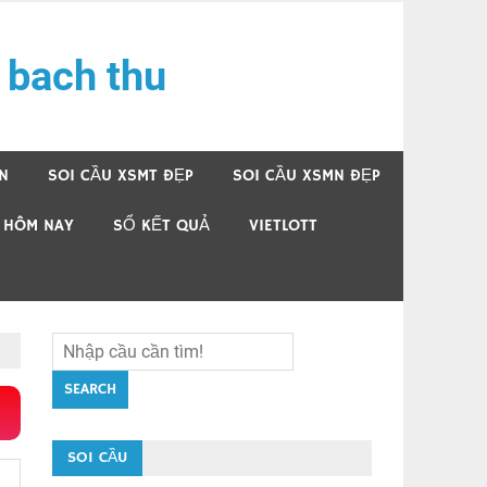
 bach thu
N
SOI CẦU XSMT ĐẸP
SOI CẦU XSMN ĐẸP
 HÔM NAY
SỔ KẾT QUẢ
VIETLOTT
SEARCH
SOI CẦU