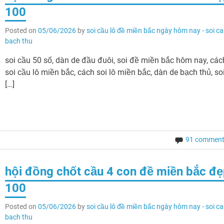
100
Posted on
05/06/2026
by
soi cầu lô đề miền bắc ngày hôm nay - soi c
bach thu
soi cầu 50 số, dàn de đầu đuôi, soi đề miền bắc hôm nay, các
soi cầu lô miền bắc, cách soi lô miền bắc, dàn de bạch thủ, so
[…]
91 commen
hội đồng chốt cầu 4 con đề miền bắc đ
100
Posted on
05/06/2026
by
soi cầu lô đề miền bắc ngày hôm nay - soi c
bach thu