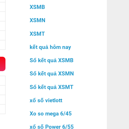
XSMB
XSMN
XSMT
kết quả hôm nay
Sổ kết quả XSMB
Sổ kết quả XSMN
Sổ kết quả XSMT
xổ số vietlott
Xo so mega 6/45
xổ số Power 6/55