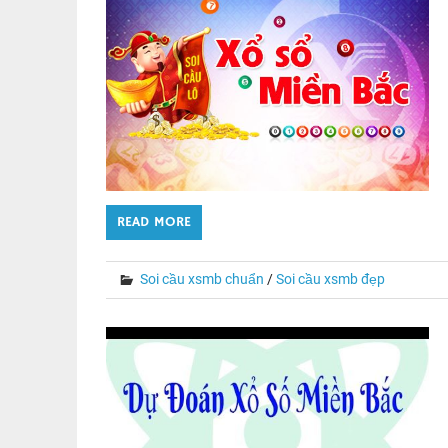
READ MORE
Soi cầu xsmb chuẩn
/
Soi cầu xsmb đẹp