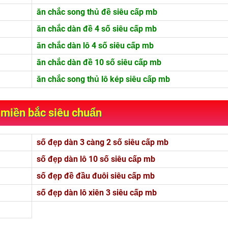
ăn chắc song thủ đề siêu cấp mb
ăn chắc dàn đề 4 số siêu cấp mb
ăn chắc dàn lô 4 số siêu cấp mb
ăn chắc dàn đề 10 số siêu cấp mb
ăn chắc song thủ lô kép siêu cấp mb
 miền bắc siêu chuẩn
số đẹp dàn 3 càng 2 số siêu cấp mb
số đẹp dàn lô 10 số siêu cấp mb
số đẹp đề đầu đuôi siêu cấp mb
số đẹp dàn lô xiên 3 siêu cấp mb