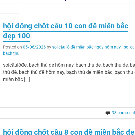
hội đồng chốt cầu 10 con đề miền bắc
đẹp 100
Posted on
05/06/2026
by
soi cầu lô đề miền bắc ngày hôm nay - soi c
bach thu
soicầulôđề, bạch thủ de hôm nay, bach thu de, bạch thu de, b
thủ đề, bạch thủ đề hôm nay, bạch thủ de miền bắc, bạch thủ
miền bắc […]
98 commen
hội đồng chốt cầu 8 con đề miền bắc đ