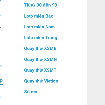
TK từ 00 đến 99
au
Loto miền Bắc
Loto miền Nam
h
i
Loto miền Trung
Quay thử XSMB
Quay thử XSMN
ts
Quay thử XSMT
ẹp
Quay thử Vietlott
Sổ mơ
au