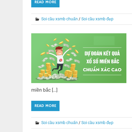
READ MORE
Soi cầu xsmb chuẩn
/
Soi cầu xsmb đẹp
miền bắc […]
READ MORE
Soi cầu xsmb chuẩn
/
Soi cầu xsmb đẹp