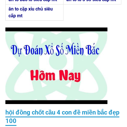
ăn to cặp xỉu chủ siêu
cấp mt
hội đồng chốt cầu 4 con đề miền bắc đẹp
100