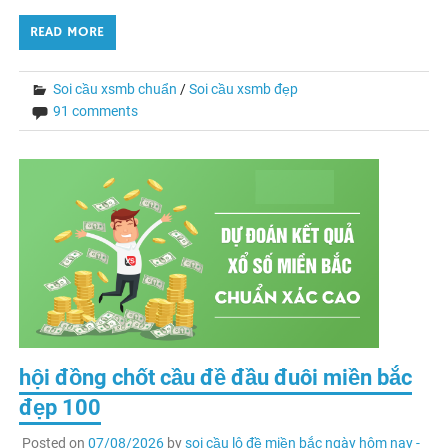
READ MORE
Soi cầu xsmb chuẩn
/
Soi cầu xsmb đẹp
91 comments
hội đồng chốt cầu đề đầu đuôi miền bắc
đẹp 100
Posted on
07/08/2026
by
soi cầu lô đề miền bắc ngày hôm nay -