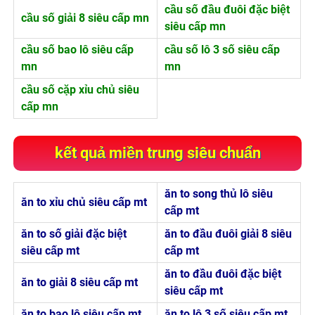
cầu số đầu đuôi đặc biệt
cầu số giải 8 siêu cấp mn
siêu cấp mn
cầu số bao lô siêu cấp
cầu số lô 3 số siêu cấp
mn
mn
cầu số cặp xỉu chủ siêu
cấp mn
kết quả miền trung siêu chuẩn
ăn to song thủ lô siêu
ăn to xỉu chủ siêu cấp mt
cấp mt
ăn to số giải đặc biệt
ăn to đầu đuôi giải 8 siêu
siêu cấp mt
cấp mt
ăn to đầu đuôi đặc biệt
ăn to giải 8 siêu cấp mt
siêu cấp mt
ăn to bao lô siêu cấp mt
ăn to lô 3 số siêu cấp mt