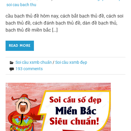
soi cau bach thu
cầu bạch thủ đề hôm nay, cách bắt bạch thủ đề, cách soi
bạch thủ đề, cách đánh bạch thủ đề, dàn đề bạch thủ,
bạch thủ đề miền bắc […]
READ MORE
Soi cầu xsmb chuẩn
/
Soi cầu xsmb đẹp
193 comments