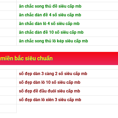
ăn chắc song thủ đề siêu cấp mb
ăn chắc dàn đề 4 số siêu cấp mb
ăn chắc dàn lô 4 số siêu cấp mb
ăn chắc dàn đề 10 số siêu cấp mb
ăn chắc song thủ lô kép siêu cấp mb
 miền bắc siêu chuẩn
số đẹp dàn 3 càng 2 số siêu cấp mb
số đẹp dàn lô 10 số siêu cấp mb
số đẹp đề đầu đuôi siêu cấp mb
số đẹp dàn lô xiên 3 siêu cấp mb