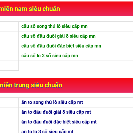
 miền nam siêu chuẩn
cầu số song thủ lô siêu cấp mn
cầu số đầu đuôi giải 8 siêu cấp mn
cầu số đầu đuôi đặc biệt siêu cấp mn
cầu số lô 3 số siêu cấp mn
miền trung siêu chuẩn
ăn to song thủ lô siêu cấp mt
ăn to đầu đuôi giải 8 siêu cấp mt
ăn to đầu đuôi đặc biệt siêu cấp mt
ăn to lô 3 số siêu cấp mt