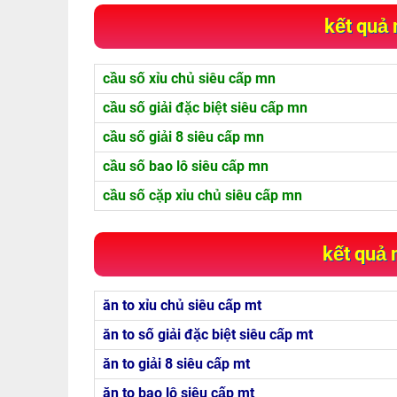
kết quả
cầu số xỉu chủ siêu cấp mn
cầu số giải đặc biệt siêu cấp mn
cầu số giải 8 siêu cấp mn
cầu số bao lô siêu cấp mn
cầu số cặp xỉu chủ siêu cấp mn
kết quả 
ăn to xỉu chủ siêu cấp mt
ăn to số giải đặc biệt siêu cấp mt
ăn to giải 8 siêu cấp mt
ăn to bao lô siêu cấp mt