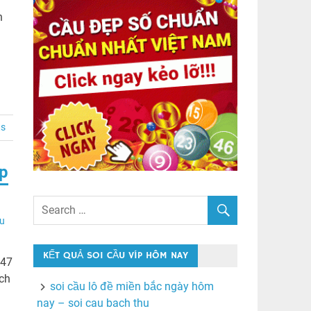
h
ts
ẹp
au
KẾT QUẢ SOI CẦU VÍP HÔM NAY
247
ach
soi cầu lô đề miền bắc ngày hôm
nay – soi cau bach thu