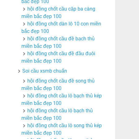
bắc đẹp 100
hội đồng chốt cầu cặp ba càng
miền bắc đẹp 100
hội đồng chốt dàn lô 10 con miền
bắc đẹp 100
hội đồng chốt cầu đề bạch thủ
miền bắc đẹp 100
hội đồng chốt cầu đề đầu đuôi
miền bắc đẹp 100
Soi cầu xsmb chuẩn
hội đồng chốt cầu đề song thủ
miền bắc đẹp 100
hội đồng chốt cầu lô bạch thủ kép
miền bắc đẹp 100
hội đồng chốt cầu lô bạch thủ
miền bắc đẹp 100
hội đồng chốt cầu lô song thủ kép
miền bắc đẹp 100