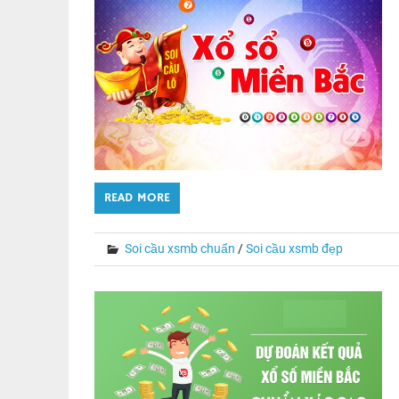
READ MORE
Soi cầu xsmb chuẩn
/
Soi cầu xsmb đẹp