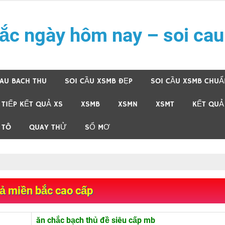
bắc ngày hôm nay – soi cau
 bach thu
CAU BACH THU
SOI CẦU XSMB ĐẸP
SOI CẦU XSMB CHUẨ
 TIẾP KẾT QUẢ XS
XSMB
XSMN
XSMT
KẾT QUẢ
 TÔ
QUAY THỬ
SỔ MƠ
uả miền bắc cao cấp
ăn chắc bạch thủ đề siêu cấp mb