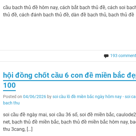
cầu bạch thủ đề hôm nay, cách bắt bạch thủ đề, cách soi bạc
thủ đề, cách đánh bạch thủ đề, dàn đề bạch thủ, bạch thủ đề
193 commen
hội đồng chốt cầu 6 con đề miền bắc đ
100
Posted on
04/06/2026
by
soi cầu lô đề miền bắc ngày hôm nay - soi c
bach thu
soi cầu đề ngày mai, soi cầu 36 số, soi đề miền bắc, caulode
net, bạch thủ đề miền bắc, bạch thủ đề miền bắc hôm nay, b
thu 3cang, […]