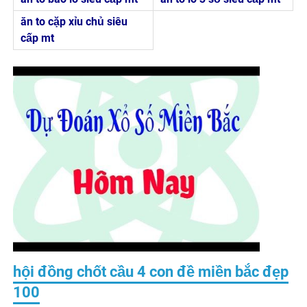
ăn to cặp xỉu chủ siêu
cấp mt
hội đồng chốt cầu 4 con đề miền bắc đẹp
100