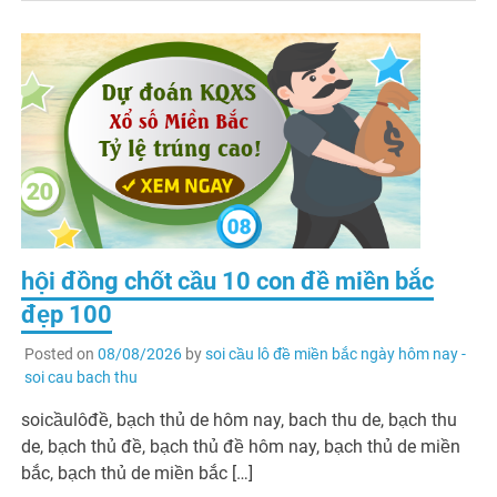
hội đồng chốt cầu 10 con đề miền bắc
đẹp 100
Posted on
08/08/2026
by
soi cầu lô đề miền bắc ngày hôm nay -
soi cau bach thu
soicầulôđề, bạch thủ de hôm nay, bach thu de, bạch thu
de, bạch thủ đề, bạch thủ đề hôm nay, bạch thủ de miền
bắc, bạch thủ de miền bắc […]