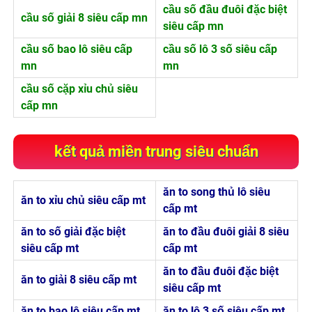
cầu số đầu đuôi đặc biệt
cầu số giải 8 siêu cấp mn
siêu cấp mn
cầu số bao lô siêu cấp
cầu số lô 3 số siêu cấp
mn
mn
cầu số cặp xỉu chủ siêu
cấp mn
kết quả miền trung siêu chuẩn
ăn to song thủ lô siêu
ăn to xỉu chủ siêu cấp mt
cấp mt
ăn to số giải đặc biệt
ăn to đầu đuôi giải 8 siêu
siêu cấp mt
cấp mt
ăn to đầu đuôi đặc biệt
ăn to giải 8 siêu cấp mt
siêu cấp mt
ăn to bao lô siêu cấp mt
ăn to lô 3 số siêu cấp mt