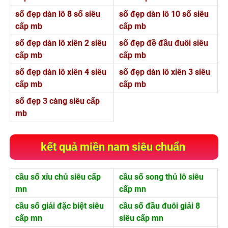
số đẹp dàn lô 8 số siêu
số đẹp dàn lô 10 số siêu
cấp mb
cấp mb
số đẹp dàn lô xiên 2 siêu
số đẹp đề đầu đuôi siêu
cấp mb
cấp mb
số đẹp dàn lô xiên 4 siêu
số đẹp dàn lô xiên 3 siêu
cấp mb
cấp mb
số đẹp 3 càng siêu cấp
mb
kết quả miền nam siêu chuẩn
cầu số xỉu chủ siêu cấp
cầu số song thủ lô siêu
mn
cấp mn
cầu số giải đặc biệt siêu
cầu số đầu đuôi giải 8
cấp mn
siêu cấp mn