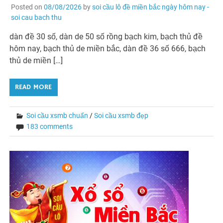
Posted on
08/08/2026
by
soi cầu lô đề miền bắc ngày hôm nay -
soi cau bach thu
dàn đề 30 số, dàn de 50 số rồng bạch kim, bạch thủ đề
hôm nay, bạch thủ de miền bắc, dàn đề 36 số 666, bạch
thủ de miền […]
READ MORE
Soi cầu xsmb chuẩn
/
Soi cầu xsmb đẹp
183 comments