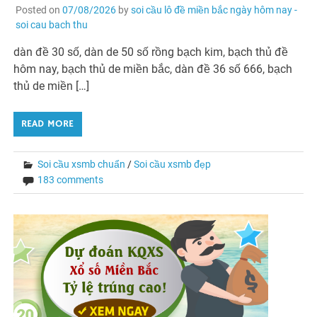
Posted on
07/08/2026
by
soi cầu lô đề miền bắc ngày hôm nay -
soi cau bach thu
dàn đề 30 số, dàn de 50 số rồng bạch kim, bạch thủ đề
hôm nay, bạch thủ de miền bắc, dàn đề 36 số 666, bạch
thủ de miền […]
READ MORE
Soi cầu xsmb chuẩn
/
Soi cầu xsmb đẹp
183 comments