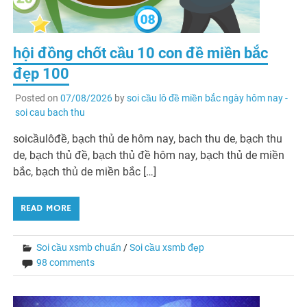
hội đồng chốt cầu 10 con đề miền bắc
đẹp 100
Posted on
07/08/2026
by
soi cầu lô đề miền bắc ngày hôm nay -
soi cau bach thu
soicầulôđề, bạch thủ de hôm nay, bach thu de, bạch thu
de, bạch thủ đề, bạch thủ đề hôm nay, bạch thủ de miền
bắc, bạch thủ de miền bắc […]
READ MORE
Soi cầu xsmb chuẩn
/
Soi cầu xsmb đẹp
98 comments