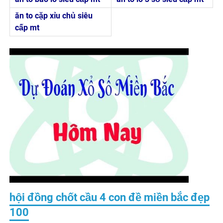
ăn to cặp xỉu chủ siêu
cấp mt
hội đồng chốt cầu 4 con đề miền bắc đẹp
100