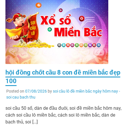
hội đồng chốt cầu 8 con đề miền bắc đẹp
100
Posted on
07/08/2026
by
soi cầu lô đề miền bắc ngày hôm nay -
soi cau bach thu
soi cầu 50 số, dàn de đầu đuôi, soi đề miền bắc hôm nay,
cách soi cầu lô miền bắc, cách soi lô miền bắc, dàn de
bạch thủ, soi […]