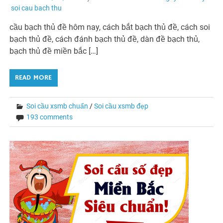
soi cau bach thu
cầu bạch thủ đề hôm nay, cách bắt bạch thủ đề, cách soi
bạch thủ đề, cách đánh bạch thủ đề, dàn đề bạch thủ,
bạch thủ đề miền bắc […]
READ MORE
Soi cầu xsmb chuẩn
/
Soi cầu xsmb đẹp
193 comments