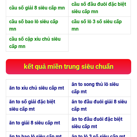
cầu số đầu đuôi đặc biệt
cầu số giải 8 siêu cấp mn
siêu cấp mn
cầu số bao lô siêu cấp
cầu số lô 3 số siêu cấp
mn
mn
cầu số cặp xỉu chủ siêu
cấp mn
kết quả miền trung siêu chuẩn
ăn to song thủ lô siêu
ăn to xỉu chủ siêu cấp mt
cấp mt
ăn to số giải đặc biệt
ăn to đầu đuôi giải 8 siêu
siêu cấp mt
cấp mt
ăn to đầu đuôi đặc biệt
ăn to giải 8 siêu cấp mt
siêu cấp mt
ăn to bao lô siêu cấp mt
ăn to lô 3 số siêu cấp mt