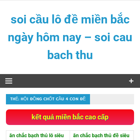
Skip
to
soi cầu lô đề miền bắc
content
ngày hôm nay – soi cau
bach thu
soi cầu lô đề miền bắc ngày hôm nay – soi cau bach thu
THẺ:
HỘI ĐỒNG CHỐT CẦU 4 CON ĐỀ
kết quả miền bắc cao cấp
ăn chắc bạch thủ lô siêu
ăn chắc bạch thủ đề siêu