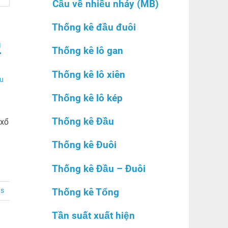
Cầu về nhiều nháy (MB)
Thống kê đầu đuôi
m
Thống kê lô gan
Thống kê lô xiên
au
Thống kê lô kép
Thống kê Đầu
 xổ
Thống kê Đuôi
Thống kê Đầu – Đuôi
Thống kê Tổng
ts
Tần suất xuất hiện