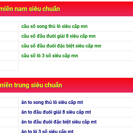
 miền nam siêu chuẩn
cầu số song thủ lô siêu cấp mn
cầu số đầu đuôi giải 8 siêu cấp mn
cầu số đầu đuôi đặc biệt siêu cấp mn
cầu số lô 3 số siêu cấp mn
miền trung siêu chuẩn
ăn to song thủ lô siêu cấp mt
ăn to đầu đuôi giải 8 siêu cấp mt
ăn to đầu đuôi đặc biệt siêu cấp mt
ăn to lô 3 số siêu cấp mt