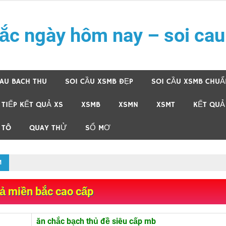
bắc ngày hôm nay – soi cau
 bach thu
CAU BACH THU
SOI CẦU XSMB ĐẸP
SOI CẦU XSMB CHUẨ
 TIẾP KẾT QUẢ XS
XSMB
XSMN
XSMT
KẾT QUẢ
 TÔ
QUAY THỬ
SỔ MƠ
M
uả miền bắc cao cấp
ăn chắc bạch thủ đề siêu cấp mb