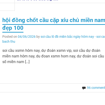
hội đồng chốt cầu cặp xíu chủ miền na
đẹp 100
Posted on
04/06/2026
by
soi cầu lô đề miền bắc ngày hôm nay - soi c
bach thu
soi cầu xsmn hôm nay, dự đoán xsmn vip, soi cầu dự đoán
miền nam hôm nay, du đoan xsmn hom nay, dự đoán soi cầu
số miền nam […]
96 commen