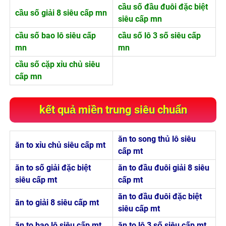
cầu số đầu đuôi đặc biệt
cầu số giải 8 siêu cấp mn
siêu cấp mn
cầu số bao lô siêu cấp
cầu số lô 3 số siêu cấp
mn
mn
cầu số cặp xỉu chủ siêu
cấp mn
kết quả miền trung siêu chuẩn
ăn to song thủ lô siêu
ăn to xỉu chủ siêu cấp mt
cấp mt
ăn to số giải đặc biệt
ăn to đầu đuôi giải 8 siêu
siêu cấp mt
cấp mt
ăn to đầu đuôi đặc biệt
ăn to giải 8 siêu cấp mt
siêu cấp mt
ăn to bao lô siêu cấp mt
ăn to lô 3 số siêu cấp mt