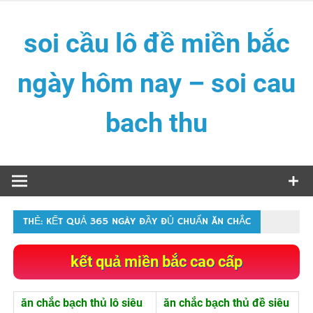
Skip
to
soi cầu lô đề miền bắc
content
ngày hôm nay – soi cau
bach thu
soi cầu lô đề miền bắc ngày hôm nay – soi cau bach thu
THẺ:
KẾT QUẢ 365 NGÀY ĐẦY ĐỦ CHUẨN ĂN CHẮC
kết quả miền bắc cao cấp
ăn chắc bạch thủ lô siêu
ăn chắc bạch thủ đề siêu