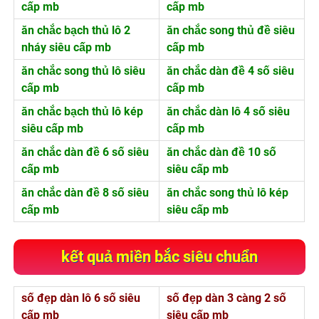
cấp mb
cấp mb
ăn chắc bạch thủ lô 2
ăn chắc song thủ đề siêu
nháy siêu cấp mb
cấp mb
ăn chắc song thủ lô siêu
ăn chắc dàn đề 4 số siêu
cấp mb
cấp mb
ăn chắc bạch thủ lô kép
ăn chắc dàn lô 4 số siêu
siêu cấp mb
cấp mb
ăn chắc dàn đề 6 số siêu
ăn chắc dàn đề 10 số
cấp mb
siêu cấp mb
ăn chắc dàn đề 8 số siêu
ăn chắc song thủ lô kép
cấp mb
siêu cấp mb
kết quả miền bắc siêu chuẩn
số đẹp dàn lô 6 số siêu
số đẹp dàn 3 càng 2 số
cấp mb
siêu cấp mb