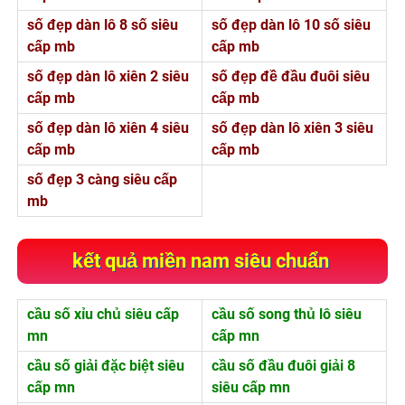
số đẹp dàn lô 8 số siêu
số đẹp dàn lô 10 số siêu
cấp mb
cấp mb
số đẹp dàn lô xiên 2 siêu
số đẹp đề đầu đuôi siêu
cấp mb
cấp mb
số đẹp dàn lô xiên 4 siêu
số đẹp dàn lô xiên 3 siêu
cấp mb
cấp mb
số đẹp 3 càng siêu cấp
mb
kết quả miền nam siêu chuẩn
cầu số xỉu chủ siêu cấp
cầu số song thủ lô siêu
mn
cấp mn
cầu số giải đặc biệt siêu
cầu số đầu đuôi giải 8
cấp mn
siêu cấp mn