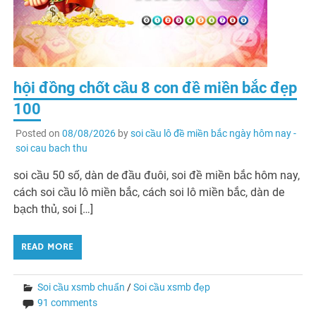
hội đồng chốt cầu 8 con đề miền bắc đẹp
100
Posted on
08/08/2026
by
soi cầu lô đề miền bắc ngày hôm nay -
soi cau bach thu
soi cầu 50 số, dàn de đầu đuôi, soi đề miền bắc hôm nay,
cách soi cầu lô miền bắc, cách soi lô miền bắc, dàn de
bạch thủ, soi […]
READ MORE
Soi cầu xsmb chuẩn
/
Soi cầu xsmb đẹp
91 comments