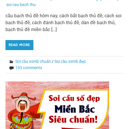
soi cau bach thu
cầu bạch thủ đề hôm nay, cách bắt bạch thủ đề, cách soi
bạch thủ đề, cách đánh bạch thủ đề, dàn đề bạch thủ,
bạch thủ đề miền bắc […]
READ MORE
Soi cầu xsmb chuẩn
/
Soi cầu xsmb đẹp
193 comments