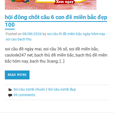
hội đồng chốt cầu 6 con đề miền bắc đẹp
100
Posted on
08/08/2026
by
soi cầu lô đề miền bắc ngày hôm nay -
soi cau bach thu
soi cầu đề ngày mai, soi cầu 36 số, soi đề miền bắc,
caulode247 net, bạch thủ đề miền bắc, bạch thủ đề miền
bắc hôm nay, bach thu 3cang, […]
READ MORE
Soi cầu xsmb chuẩn
/
Soi cầu xsmb đẹp
99 comments