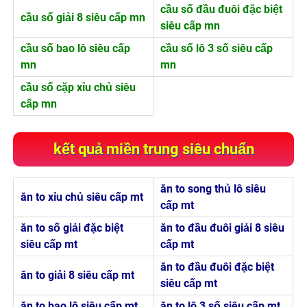
cầu số đầu đuôi đặc biệt
cầu số giải 8 siêu cấp mn
siêu cấp mn
cầu số bao lô siêu cấp
cầu số lô 3 số siêu cấp
mn
mn
cầu số cặp xỉu chủ siêu
cấp mn
kết quả miền trung siêu chuẩn
ăn to song thủ lô siêu
ăn to xỉu chủ siêu cấp mt
cấp mt
ăn to số giải đặc biệt
ăn to đầu đuôi giải 8 siêu
siêu cấp mt
cấp mt
ăn to đầu đuôi đặc biệt
ăn to giải 8 siêu cấp mt
siêu cấp mt
ăn to bao lô siêu cấp mt
ăn to lô 3 số siêu cấp mt