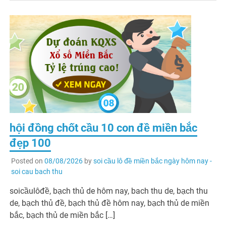
hội đồng chốt cầu 10 con đề miền bắc
đẹp 100
Posted on
08/08/2026
by
soi cầu lô đề miền bắc ngày hôm nay -
soi cau bach thu
soicầulôđề, bạch thủ de hôm nay, bach thu de, bạch thu
de, bạch thủ đề, bạch thủ đề hôm nay, bạch thủ de miền
bắc, bạch thủ de miền bắc […]