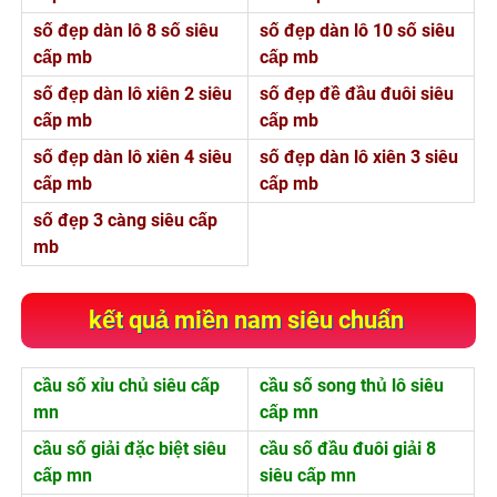
số đẹp dàn lô 8 số siêu
số đẹp dàn lô 10 số siêu
cấp mb
cấp mb
số đẹp dàn lô xiên 2 siêu
số đẹp đề đầu đuôi siêu
cấp mb
cấp mb
số đẹp dàn lô xiên 4 siêu
số đẹp dàn lô xiên 3 siêu
cấp mb
cấp mb
số đẹp 3 càng siêu cấp
mb
kết quả miền nam siêu chuẩn
cầu số xỉu chủ siêu cấp
cầu số song thủ lô siêu
mn
cấp mn
cầu số giải đặc biệt siêu
cầu số đầu đuôi giải 8
cấp mn
siêu cấp mn