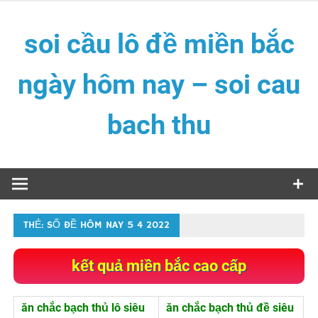
Skip
to
soi cầu lô đề miền bắc
content
ngày hôm nay – soi cau
bach thu
soi cầu lô đề miền bắc ngày hôm nay – soi cau bach thu
THẺ:
SỐ ĐỀ HÔM NAY 5 4 2022
kết quả miền bắc cao cấp
ăn chắc bạch thủ lô siêu
ăn chắc bạch thủ đề siêu