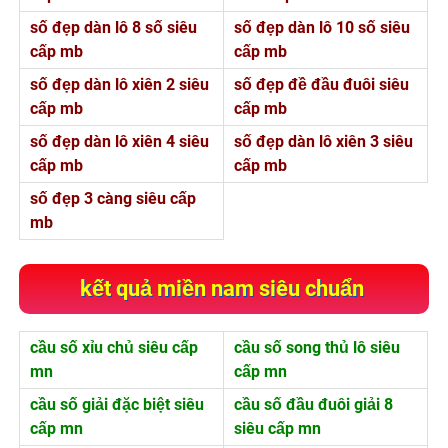
số đẹp dàn lô 8 số siêu
số đẹp dàn lô 10 số siêu
cấp mb
cấp mb
số đẹp dàn lô xiên 2 siêu
số đẹp đề đầu đuôi siêu
cấp mb
cấp mb
số đẹp dàn lô xiên 4 siêu
số đẹp dàn lô xiên 3 siêu
cấp mb
cấp mb
số đẹp 3 càng siêu cấp
mb
kết quả miền nam siêu chuẩn
cầu số xỉu chủ siêu cấp
cầu số song thủ lô siêu
mn
cấp mn
cầu số giải đặc biệt siêu
cầu số đầu đuôi giải 8
cấp mn
siêu cấp mn