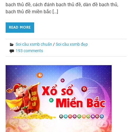
bạch thủ đề, cách đánh bạch thủ đề, dàn đề bạch thủ,
bạch thủ đề miền bắc […]
READ MORE
Soi cầu xsmb chuẩn
/
Soi cầu xsmb đẹp
193 comments