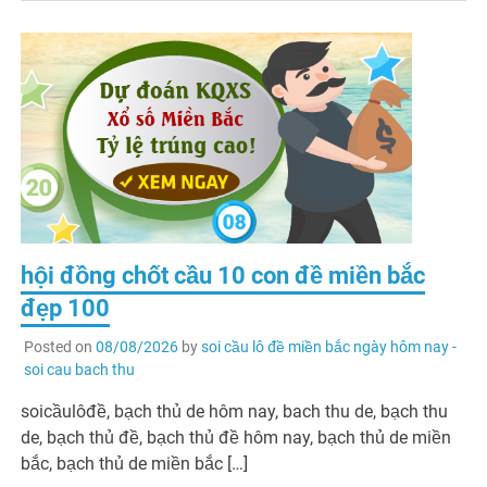
hội đồng chốt cầu 10 con đề miền bắc
đẹp 100
Posted on
08/08/2026
by
soi cầu lô đề miền bắc ngày hôm nay -
soi cau bach thu
soicầulôđề, bạch thủ de hôm nay, bach thu de, bạch thu
de, bạch thủ đề, bạch thủ đề hôm nay, bạch thủ de miền
bắc, bạch thủ de miền bắc […]