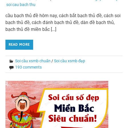
soi cau bach thu
cầu bạch thủ đề hôm nay, cách bắt bạch thủ đề, cách soi
bạch thủ đề, cách đánh bạch thủ đề, dàn đề bạch thủ,
bạch thủ đề miền bắc […]
READ MORE
Soi cầu xsmb chuẩn
/
Soi cầu xsmb đẹp
193 comments