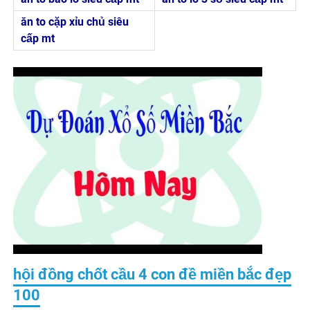
ăn to cặp xỉu chủ siêu
cấp mt
hội đồng chốt cầu 4 con đề miền bắc đẹp
100