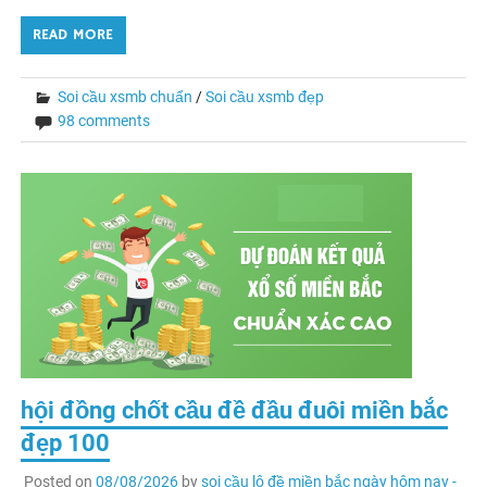
READ MORE
Soi cầu xsmb chuẩn
/
Soi cầu xsmb đẹp
98 comments
hội đồng chốt cầu đề đầu đuôi miền bắc
đẹp 100
Posted on
08/08/2026
by
soi cầu lô đề miền bắc ngày hôm nay -