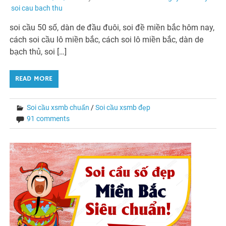
soi cau bach thu
soi cầu 50 số, dàn de đầu đuôi, soi đề miền bắc hôm nay,
cách soi cầu lô miền bắc, cách soi lô miền bắc, dàn de
bạch thủ, soi […]
READ MORE
Soi cầu xsmb chuẩn
/
Soi cầu xsmb đẹp
91 comments