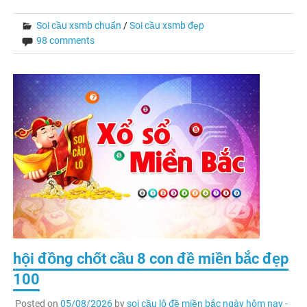
Soi cầu xsmb chuẩn
/
Soi cầu xsmb đẹp
98 comments
hội đồng chốt cầu 8 con đề miền bắc đẹp
100
Posted on
05/08/2026
by
soi cầu lô đề miền bắc ngày hôm nay -