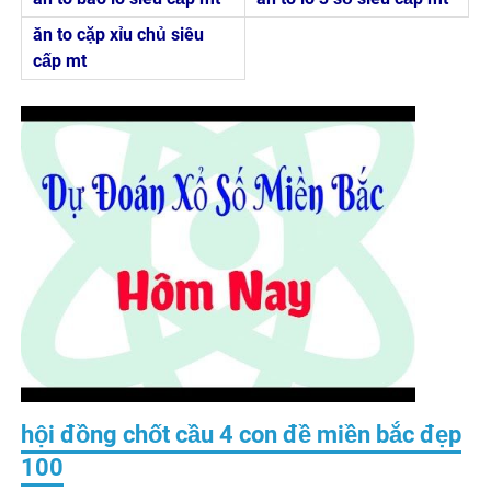
ăn to cặp xỉu chủ siêu
cấp mt
hội đồng chốt cầu 4 con đề miền bắc đẹp
100