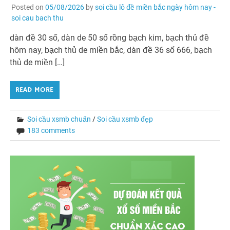
Posted on
05/08/2026
by
soi cầu lô đề miền bắc ngày hôm nay -
soi cau bach thu
dàn đề 30 số, dàn de 50 số rồng bạch kim, bạch thủ đề
hôm nay, bạch thủ de miền bắc, dàn đề 36 số 666, bạch
thủ de miền […]
READ MORE
Soi cầu xsmb chuẩn
/
Soi cầu xsmb đẹp
183 comments