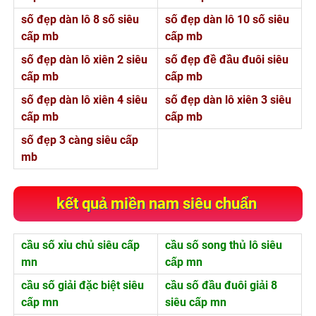
số đẹp dàn lô 8 số siêu
số đẹp dàn lô 10 số siêu
cấp mb
cấp mb
số đẹp dàn lô xiên 2 siêu
số đẹp đề đầu đuôi siêu
cấp mb
cấp mb
số đẹp dàn lô xiên 4 siêu
số đẹp dàn lô xiên 3 siêu
cấp mb
cấp mb
số đẹp 3 càng siêu cấp
mb
kết quả miền nam siêu chuẩn
cầu số xỉu chủ siêu cấp
cầu số song thủ lô siêu
mn
cấp mn
cầu số giải đặc biệt siêu
cầu số đầu đuôi giải 8
cấp mn
siêu cấp mn