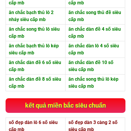
cấp mb
cấp mb
ăn chắc bạch thủ lô 2
ăn chắc song thủ đề siêu
nháy siêu cấp mb
cấp mb
ăn chắc song thủ lô siêu
ăn chắc dàn đề 4 số siêu
cấp mb
cấp mb
ăn chắc bạch thủ lô kép
ăn chắc dàn lô 4 số siêu
siêu cấp mb
cấp mb
ăn chắc dàn đề 6 số siêu
ăn chắc dàn đề 10 số
cấp mb
siêu cấp mb
ăn chắc dàn đề 8 số siêu
ăn chắc song thủ lô kép
cấp mb
siêu cấp mb
kết quả miền bắc siêu chuẩn
số đẹp dàn lô 6 số siêu
số đẹp dàn 3 càng 2 số
cấp mb
siêu cấp mb