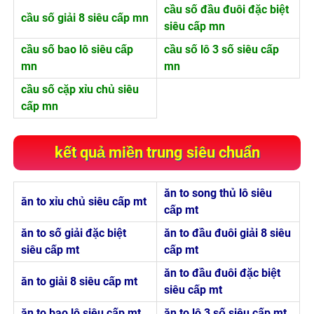
cầu số đầu đuôi đặc biệt
cầu số giải 8 siêu cấp mn
siêu cấp mn
cầu số bao lô siêu cấp
cầu số lô 3 số siêu cấp
mn
mn
cầu số cặp xỉu chủ siêu
cấp mn
kết quả miền trung siêu chuẩn
ăn to song thủ lô siêu
ăn to xỉu chủ siêu cấp mt
cấp mt
ăn to số giải đặc biệt
ăn to đầu đuôi giải 8 siêu
siêu cấp mt
cấp mt
ăn to đầu đuôi đặc biệt
ăn to giải 8 siêu cấp mt
siêu cấp mt
ăn to bao lô siêu cấp mt
ăn to lô 3 số siêu cấp mt