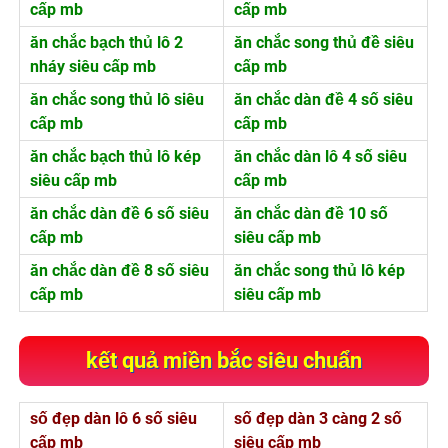
cấp mb
cấp mb
ăn chắc bạch thủ lô 2
ăn chắc song thủ đề siêu
nháy siêu cấp mb
cấp mb
ăn chắc song thủ lô siêu
ăn chắc dàn đề 4 số siêu
cấp mb
cấp mb
ăn chắc bạch thủ lô kép
ăn chắc dàn lô 4 số siêu
siêu cấp mb
cấp mb
ăn chắc dàn đề 6 số siêu
ăn chắc dàn đề 10 số
cấp mb
siêu cấp mb
ăn chắc dàn đề 8 số siêu
ăn chắc song thủ lô kép
cấp mb
siêu cấp mb
kết quả miền bắc siêu chuẩn
số đẹp dàn lô 6 số siêu
số đẹp dàn 3 càng 2 số
cấp mb
siêu cấp mb