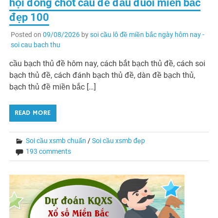
hội đồng chốt cầu đề đầu đuôi miền bắc
đẹp 100
Posted on
09/08/2026
by
soi cầu lô đề miền bắc ngày hôm nay -
soi cau bach thu
cầu bạch thủ đề hôm nay, cách bắt bạch thủ đề, cách soi
bạch thủ đề, cách đánh bạch thủ đề, dàn đề bạch thủ,
bạch thủ đề miền bắc […]
READ MORE
Soi cầu xsmb chuẩn
/
Soi cầu xsmb đẹp
193 comments