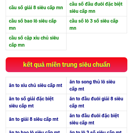
cầu số đầu đuôi đặc biệt
cầu số giải 8 siêu cấp mn
siêu cấp mn
cầu số bao lô siêu cấp
cầu số lô 3 số siêu cấp
mn
mn
cầu số cặp xỉu chủ siêu
cấp mn
kết quả miền trung siêu chuẩn
ăn to song thủ lô siêu
ăn to xỉu chủ siêu cấp mt
cấp mt
ăn to số giải đặc biệt
ăn to đầu đuôi giải 8 siêu
siêu cấp mt
cấp mt
ăn to đầu đuôi đặc biệt
ăn to giải 8 siêu cấp mt
siêu cấp mt
ăn to bao lô siêu cấp mt
ăn to lô 3 số siêu cấp mt