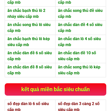
cấp mb
cấp mb
ăn chắc bạch thủ lô 2
ăn chắc song thủ đề siêu
nháy siêu cấp mb
cấp mb
ăn chắc song thủ lô siêu
ăn chắc dàn đề 4 số siêu
cấp mb
cấp mb
ăn chắc bạch thủ lô kép
ăn chắc dàn lô 4 số siêu
siêu cấp mb
cấp mb
ăn chắc dàn đề 6 số siêu
ăn chắc dàn đề 10 số
cấp mb
siêu cấp mb
ăn chắc dàn đề 8 số siêu
ăn chắc song thủ lô kép
cấp mb
siêu cấp mb
kết quả miền bắc siêu chuẩn
số đẹp dàn lô 6 số siêu
số đẹp dàn 3 càng 2 số
cấp mb
siêu cấp mb