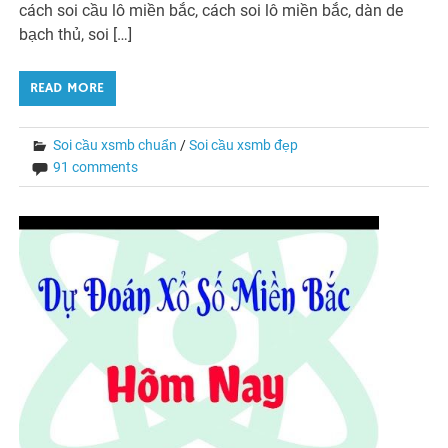
cách soi cầu lô miền bắc, cách soi lô miền bắc, dàn de
bạch thủ, soi […]
READ MORE
Soi cầu xsmb chuẩn
/
Soi cầu xsmb đẹp
91 comments