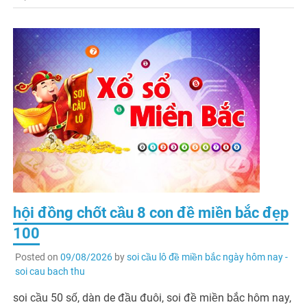
hội đồng chốt cầu 8 con đề miền bắc đẹp
100
Posted on
09/08/2026
by
soi cầu lô đề miền bắc ngày hôm nay -
soi cau bach thu
soi cầu 50 số, dàn de đầu đuôi, soi đề miền bắc hôm nay,