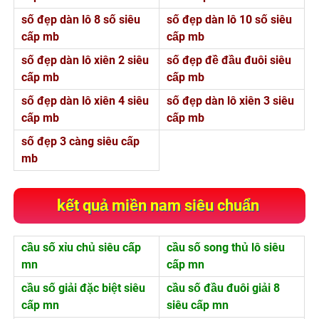
số đẹp dàn lô 8 số siêu
số đẹp dàn lô 10 số siêu
cấp mb
cấp mb
số đẹp dàn lô xiên 2 siêu
số đẹp đề đầu đuôi siêu
cấp mb
cấp mb
số đẹp dàn lô xiên 4 siêu
số đẹp dàn lô xiên 3 siêu
cấp mb
cấp mb
số đẹp 3 càng siêu cấp
mb
kết quả miền nam siêu chuẩn
cầu số xỉu chủ siêu cấp
cầu số song thủ lô siêu
mn
cấp mn
cầu số giải đặc biệt siêu
cầu số đầu đuôi giải 8
cấp mn
siêu cấp mn