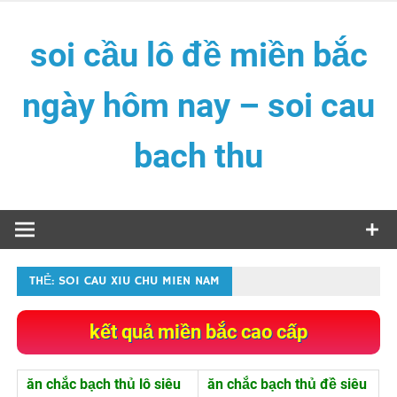
Skip
to
soi cầu lô đề miền bắc
content
ngày hôm nay – soi cau
bach thu
soi cầu lô đề miền bắc ngày hôm nay – soi cau bach thu
THẺ:
SOI CAU XIU CHU MIEN NAM
kết quả miền bắc cao cấp
ăn chắc bạch thủ lô siêu
ăn chắc bạch thủ đề siêu