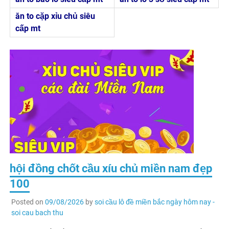
ăn to cặp xỉu chủ siêu
cấp mt
hội đồng chốt cầu xíu chủ miền nam đẹp
100
Posted on
09/08/2026
by
soi cầu lô đề miền bắc ngày hôm nay -
soi cau bach thu