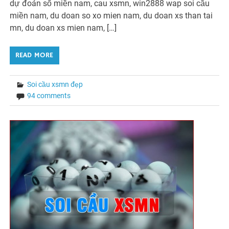
dự đoán số miền nam, cau xsmn, win2888 wap soi cầu
miền nam, du doan so xo mien nam, du doan xs than tai
mn, du doan xs mien nam, […]
READ MORE
Soi cầu xsmn đẹp
94 comments