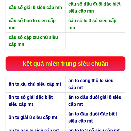
cầu số đầu đuôi đặc biệt
cầu số giải 8 siêu cấp mn
siêu cấp mn
cầu số bao lô siêu cấp
cầu số lô 3 số siêu cấp
mn
mn
cầu số cặp xỉu chủ siêu
cấp mn
kết quả miền trung siêu chuẩn
ăn to song thủ lô siêu
ăn to xỉu chủ siêu cấp mt
cấp mt
ăn to số giải đặc biệt
ăn to đầu đuôi giải 8 siêu
siêu cấp mt
cấp mt
ăn to đầu đuôi đặc biệt
ăn to giải 8 siêu cấp mt
siêu cấp mt
ăn to bao lô siêu cấp mt
ăn to lô 3 số siêu cấp mt