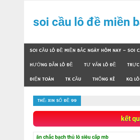
Skip
to
soi cầu lô đề miền 
content
soi cầu lô đề miền bắc ngày hôm nay – soi cau
SOI CẦU LÔ ĐỀ MIỀN BẮC NGÀY HÔM NAY – SOI 
HƯỚNG DẪN LÔ ĐỀ
TƯ VẤN LÔ ĐỀ
TRỰC
ĐIỆN TOÁN
TK CẦU
THỐNG KÊ
KQ LÔ
THẺ:
XIN SỐ ĐỀ 99
kết q
ăn chắc bạch thủ lô siêu cấp mb