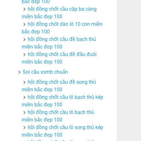
bắc đẹp 100
hội đồng chốt cầu cặp ba càng
miền bắc đẹp 100
hội đồng chốt dàn lô 10 con miền
bắc đẹp 100
hội đồng chốt cầu đề bạch thủ
miền bắc đẹp 100
hội đồng chốt cầu đề đầu đuôi
miền bắc đẹp 100
Soi cầu xsmb chuẩn
hội đồng chốt cầu đề song thủ
miền bắc đẹp 100
hội đồng chốt cầu lô bạch thủ kép
miền bắc đẹp 100
hội đồng chốt cầu lô bạch thủ
miền bắc đẹp 100
hội đồng chốt cầu lô song thủ kép
miền bắc đẹp 100