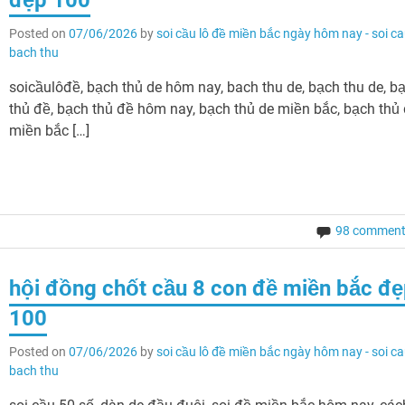
Posted on
07/06/2026
by
soi cầu lô đề miền bắc ngày hôm nay - soi c
bach thu
soicầulôđề, bạch thủ de hôm nay, bach thu de, bạch thu de, b
thủ đề, bạch thủ đề hôm nay, bạch thủ de miền bắc, bạch thủ
miền bắc […]
98 commen
hội đồng chốt cầu 8 con đề miền bắc đ
100
Posted on
07/06/2026
by
soi cầu lô đề miền bắc ngày hôm nay - soi c
bach thu