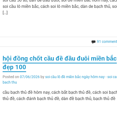
soi cầu 50 số, dàn de đầu đuôi, soi đề miền bắc hôm nay, các
soi cầu lô miền bắc, cách soi lô miền bắc, dàn de bạch thủ, so
[…]
91 commen
hội đồng chốt cầu đề đầu đuôi miền bắc
đẹp 100
Posted on
07/06/2026
by
soi cầu lô đề miền bắc ngày hôm nay - soi c
bach thu
cầu bạch thủ đề hôm nay, cách bắt bạch thủ đề, cách soi bạc
thủ đề, cách đánh bạch thủ đề, dàn đề bạch thủ, bạch thủ đề