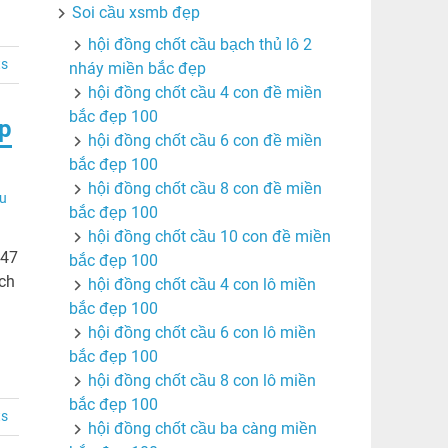
Soi cầu xsmb đẹp
hội đồng chốt cầu bạch thủ lô 2
ts
nháy miền bắc đẹp
hội đồng chốt cầu 4 con đề miền
bắc đẹp 100
ẹp
hội đồng chốt cầu 6 con đề miền
bắc đẹp 100
hội đồng chốt cầu 8 con đề miền
au
bắc đẹp 100
hội đồng chốt cầu 10 con đề miền
247
bắc đẹp 100
ach
hội đồng chốt cầu 4 con lô miền
bắc đẹp 100
hội đồng chốt cầu 6 con lô miền
bắc đẹp 100
hội đồng chốt cầu 8 con lô miền
bắc đẹp 100
ts
hội đồng chốt cầu ba càng miền