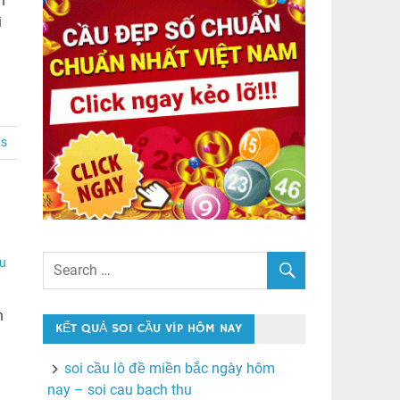
h
i
ts
au
h
KẾT QUẢ SOI CẦU VÍP HÔM NAY
soi cầu lô đề miền bắc ngày hôm
nay – soi cau bach thu