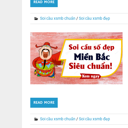
READ MORE
Soi cầu xsmb chuẩn
/
Soi cầu xsmb đẹp
READ MORE
Soi cầu xsmb chuẩn
/
Soi cầu xsmb đẹp