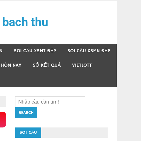
 bach thu
N
SOI CẦU XSMT ĐẸP
SOI CẦU XSMN ĐẸP
 HÔM NAY
SỔ KẾT QUẢ
VIETLOTT
SEARCH
SOI CẦU