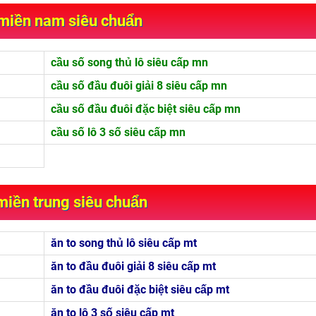
 miền nam siêu chuẩn
cầu số song thủ lô siêu cấp mn
cầu số đầu đuôi giải 8 siêu cấp mn
cầu số đầu đuôi đặc biệt siêu cấp mn
cầu số lô 3 số siêu cấp mn
miền trung siêu chuẩn
ăn to song thủ lô siêu cấp mt
ăn to đầu đuôi giải 8 siêu cấp mt
ăn to đầu đuôi đặc biệt siêu cấp mt
ăn to lô 3 số siêu cấp mt