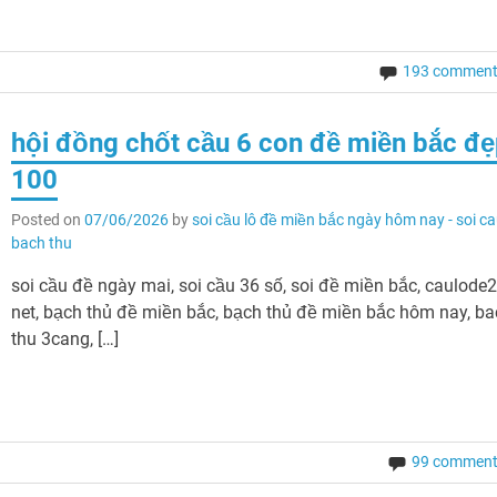
193 commen
hội đồng chốt cầu 6 con đề miền bắc đ
100
Posted on
07/06/2026
by
soi cầu lô đề miền bắc ngày hôm nay - soi c
bach thu
soi cầu đề ngày mai, soi cầu 36 số, soi đề miền bắc, caulode
net, bạch thủ đề miền bắc, bạch thủ đề miền bắc hôm nay, b
thu 3cang, […]
99 commen