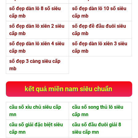
số đẹp dàn lô 8 số siêu
số đẹp dàn lô 10 số siêu
cấp mb
cấp mb
số đẹp dàn lô xiên 2 siêu
số đẹp đề đầu đuôi siêu
cấp mb
cấp mb
số đẹp dàn lô xiên 4 siêu
số đẹp dàn lô xiên 3 siêu
cấp mb
cấp mb
số đẹp 3 càng siêu cấp
mb
kết quả miền nam siêu chuẩn
cầu số xỉu chủ siêu cấp
cầu số song thủ lô siêu
mn
cấp mn
cầu số giải đặc biệt siêu
cầu số đầu đuôi giải 8
cấp mn
siêu cấp mn