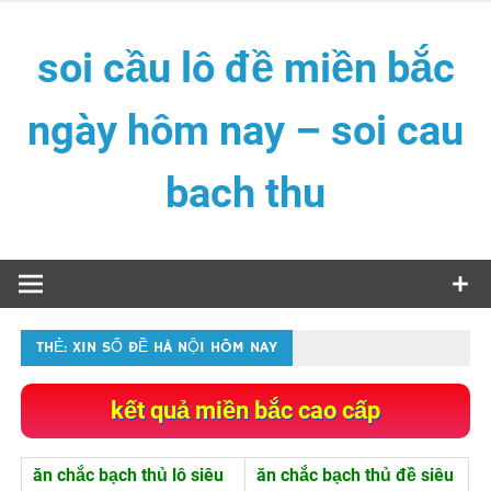
Skip
to
soi cầu lô đề miền bắc
content
ngày hôm nay – soi cau
bach thu
soi cầu lô đề miền bắc ngày hôm nay – soi cau bach thu
THẺ:
XIN SỐ ĐỀ HÀ NỘI HÔM NAY
kết quả miền bắc cao cấp
ăn chắc bạch thủ lô siêu
ăn chắc bạch thủ đề siêu