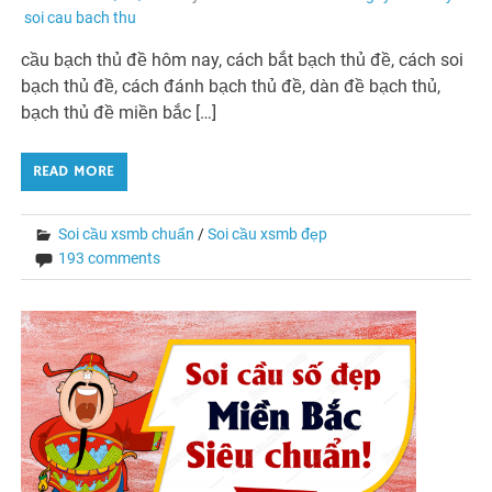
soi cau bach thu
cầu bạch thủ đề hôm nay, cách bắt bạch thủ đề, cách soi
bạch thủ đề, cách đánh bạch thủ đề, dàn đề bạch thủ,
bạch thủ đề miền bắc […]
READ MORE
Soi cầu xsmb chuẩn
/
Soi cầu xsmb đẹp
193 comments