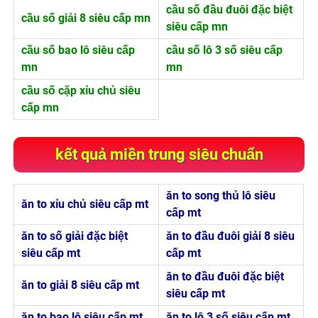
cầu số đầu đuôi đặc biệt
cầu số giải 8 siêu cấp mn
siêu cấp mn
cầu số bao lô siêu cấp
cầu số lô 3 số siêu cấp
mn
mn
cầu số cặp xỉu chủ siêu
cấp mn
kết quả miền trung siêu chuẩn
ăn to song thủ lô siêu
ăn to xỉu chủ siêu cấp mt
cấp mt
ăn to số giải đặc biệt
ăn to đầu đuôi giải 8 siêu
siêu cấp mt
cấp mt
ăn to đầu đuôi đặc biệt
ăn to giải 8 siêu cấp mt
siêu cấp mt
ăn to bao lô siêu cấp mt
ăn to lô 3 số siêu cấp mt