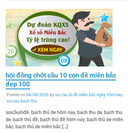
hội đồng chốt cầu 10 con đề miền bắc
đẹp 100
Posted on
08/08/2026
by
soi cầu lô đề miền bắc ngày hôm nay -
soi cau bach thu
soicầulôđề, bạch thủ de hôm nay, bach thu de, bạch thu
de, bạch thủ đề, bạch thủ đề hôm nay, bạch thủ de miền
bắc, bạch thủ de miền bắc […]