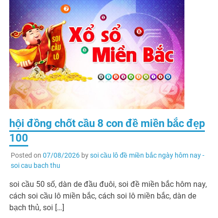
hội đồng chốt cầu 8 con đề miền bắc đẹp
100
Posted on
07/08/2026
by
soi cầu lô đề miền bắc ngày hôm nay -
soi cau bach thu
soi cầu 50 số, dàn de đầu đuôi, soi đề miền bắc hôm nay,
cách soi cầu lô miền bắc, cách soi lô miền bắc, dàn de
bạch thủ, soi […]