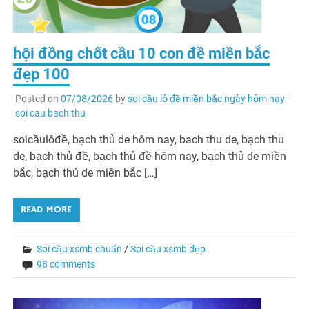
hội đồng chốt cầu 10 con đề miền bắc
đẹp 100
Posted on
07/08/2026
by
soi cầu lô đề miền bắc ngày hôm nay -
soi cau bach thu
soicầulôđề, bạch thủ de hôm nay, bach thu de, bạch thu
de, bạch thủ đề, bạch thủ đề hôm nay, bạch thủ de miền
bắc, bạch thủ de miền bắc […]
READ MORE
Soi cầu xsmb chuẩn
/
Soi cầu xsmb đẹp
98 comments