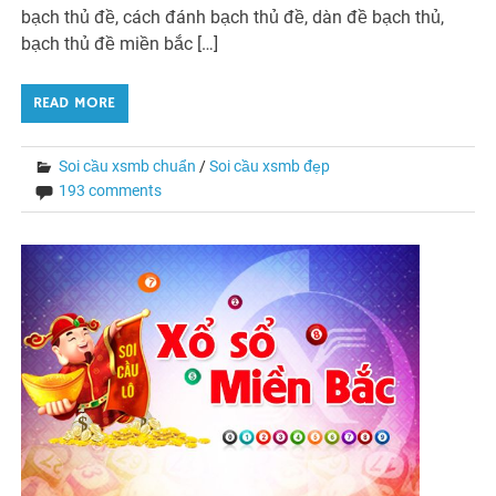
bạch thủ đề, cách đánh bạch thủ đề, dàn đề bạch thủ,
bạch thủ đề miền bắc […]
READ MORE
Soi cầu xsmb chuẩn
/
Soi cầu xsmb đẹp
193 comments