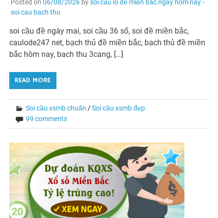
Posted on
06/08/2026
by
soi cầu lô đề miền bắc ngày hôm nay -
soi cau bach thu
soi cầu đề ngày mai, soi cầu 36 số, soi đề miền bắc,
caulode247 net, bạch thủ đề miền bắc, bạch thủ đề miền
bắc hôm nay, bach thu 3cang, […]
READ MORE
Soi cầu xsmb chuẩn
/
Soi cầu xsmb đẹp
99 comments