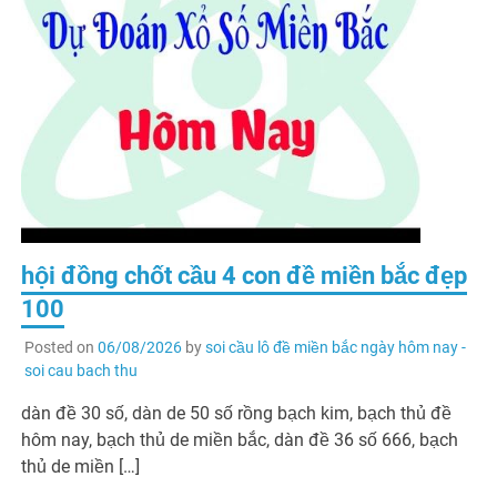
hội đồng chốt cầu 4 con đề miền bắc đẹp
100
Posted on
06/08/2026
by
soi cầu lô đề miền bắc ngày hôm nay -
soi cau bach thu
dàn đề 30 số, dàn de 50 số rồng bạch kim, bạch thủ đề
hôm nay, bạch thủ de miền bắc, dàn đề 36 số 666, bạch
thủ de miền […]