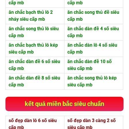
cấp mb
cấp mb
ăn chắc bạch thủ lô 2
ăn chắc song thủ đề siêu
nháy siêu cấp mb
cấp mb
ăn chắc song thủ lô siêu
ăn chắc dàn đề 4 số siêu
cấp mb
cấp mb
ăn chắc bạch thủ lô kép
ăn chắc dàn lô 4 số siêu
siêu cấp mb
cấp mb
ăn chắc dàn đề 6 số siêu
ăn chắc dàn đề 10 số
cấp mb
siêu cấp mb
ăn chắc dàn đề 8 số siêu
ăn chắc song thủ lô kép
cấp mb
siêu cấp mb
kết quả miền bắc siêu chuẩn
số đẹp dàn lô 6 số siêu
số đẹp dàn 3 càng 2 số
cấp mb
siêu cấp mb