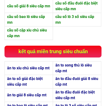
cầu số đầu đuôi đặc biệt
cầu số giải 8 siêu cấp mn
siêu cấp mn
cầu số bao lô siêu cấp
cầu số lô 3 số siêu cấp
mn
mn
cầu số cặp xỉu chủ siêu
cấp mn
kết quả miền trung siêu chuẩn
ăn to song thủ lô siêu
ăn to xỉu chủ siêu cấp mt
cấp mt
ăn to số giải đặc biệt
ăn to đầu đuôi giải 8 siêu
siêu cấp mt
cấp mt
ăn to đầu đuôi đặc biệt
ăn to giải 8 siêu cấp mt
siêu cấp mt
ăn to bao lô siêu cấp mt
ăn to lô 3 số siêu cấp mt