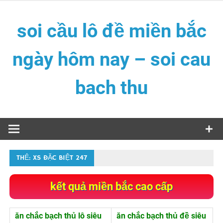
Skip
to
soi cầu lô đề miền bắc
content
ngày hôm nay – soi cau
bach thu
soi cầu lô đề miền bắc ngày hôm nay – soi cau bach thu
THẺ:
XS ĐẶC BIỆT 247
kết quả miền bắc cao cấp
ăn chắc bạch thủ lô siêu
ăn chắc bạch thủ đề siêu