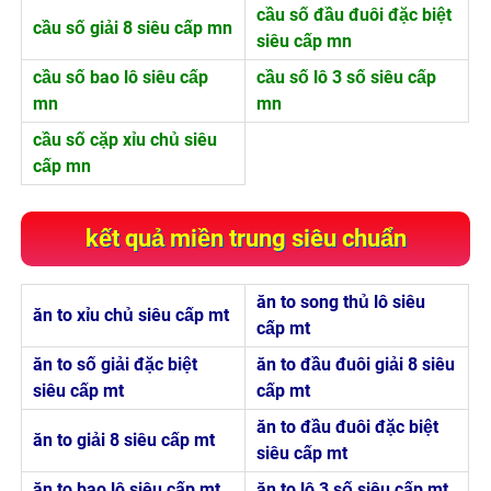
cầu số đầu đuôi đặc biệt
cầu số giải 8 siêu cấp mn
siêu cấp mn
cầu số bao lô siêu cấp
cầu số lô 3 số siêu cấp
mn
mn
cầu số cặp xỉu chủ siêu
cấp mn
kết quả miền trung siêu chuẩn
ăn to song thủ lô siêu
ăn to xỉu chủ siêu cấp mt
cấp mt
ăn to số giải đặc biệt
ăn to đầu đuôi giải 8 siêu
siêu cấp mt
cấp mt
ăn to đầu đuôi đặc biệt
ăn to giải 8 siêu cấp mt
siêu cấp mt
ăn to bao lô siêu cấp mt
ăn to lô 3 số siêu cấp mt