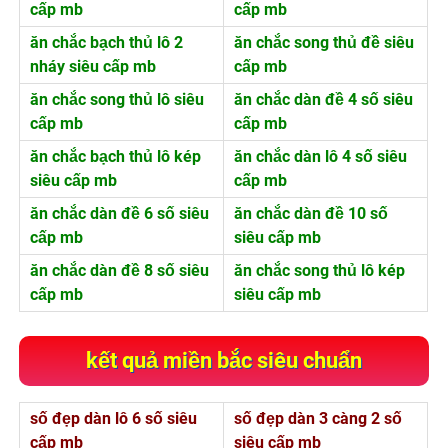
cấp mb
cấp mb
ăn chắc bạch thủ lô 2
ăn chắc song thủ đề siêu
nháy siêu cấp mb
cấp mb
ăn chắc song thủ lô siêu
ăn chắc dàn đề 4 số siêu
cấp mb
cấp mb
ăn chắc bạch thủ lô kép
ăn chắc dàn lô 4 số siêu
siêu cấp mb
cấp mb
ăn chắc dàn đề 6 số siêu
ăn chắc dàn đề 10 số
cấp mb
siêu cấp mb
ăn chắc dàn đề 8 số siêu
ăn chắc song thủ lô kép
cấp mb
siêu cấp mb
kết quả miền bắc siêu chuẩn
số đẹp dàn lô 6 số siêu
số đẹp dàn 3 càng 2 số
cấp mb
siêu cấp mb