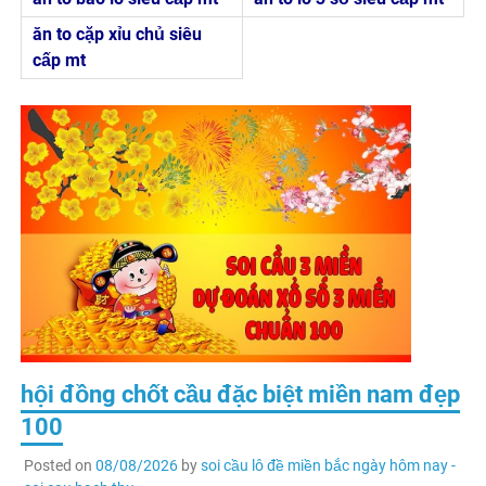
ăn to cặp xỉu chủ siêu
cấp mt
hội đồng chốt cầu đặc biệt miền nam đẹp
100
Posted on
08/08/2026
by
soi cầu lô đề miền bắc ngày hôm nay -