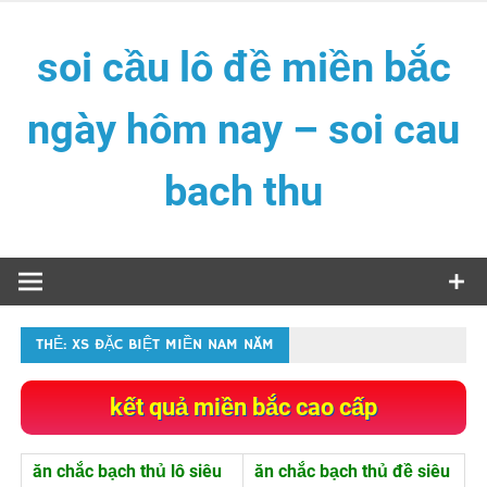
Skip
to
soi cầu lô đề miền bắc
content
ngày hôm nay – soi cau
bach thu
soi cầu lô đề miền bắc ngày hôm nay – soi cau bach thu
THẺ:
XS ĐẶC BIỆT MIỀN NAM NĂM
kết quả miền bắc cao cấp
ăn chắc bạch thủ lô siêu
ăn chắc bạch thủ đề siêu