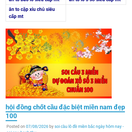
ăn to cặp xỉu chủ siêu
cấp mt
hội đồng chốt cầu đặc biệt miền nam đẹp
100
Posted on
07/08/2026
by
soi cầu lô đề miền bắc ngày hôm nay -