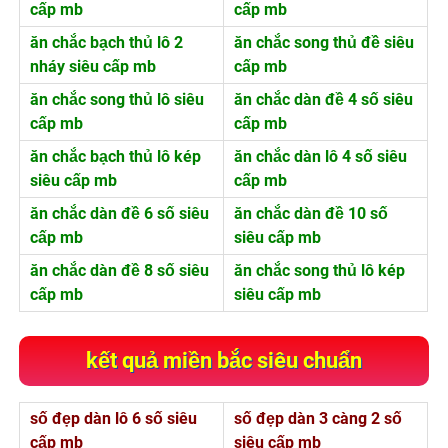
cấp mb
cấp mb
ăn chắc bạch thủ lô 2
ăn chắc song thủ đề siêu
nháy siêu cấp mb
cấp mb
ăn chắc song thủ lô siêu
ăn chắc dàn đề 4 số siêu
cấp mb
cấp mb
ăn chắc bạch thủ lô kép
ăn chắc dàn lô 4 số siêu
siêu cấp mb
cấp mb
ăn chắc dàn đề 6 số siêu
ăn chắc dàn đề 10 số
cấp mb
siêu cấp mb
ăn chắc dàn đề 8 số siêu
ăn chắc song thủ lô kép
cấp mb
siêu cấp mb
kết quả miền bắc siêu chuẩn
số đẹp dàn lô 6 số siêu
số đẹp dàn 3 càng 2 số
cấp mb
siêu cấp mb