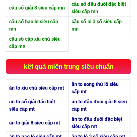
cầu số đầu đuôi đặc biệt
cầu số giải 8 siêu cấp mn
siêu cấp mn
cầu số bao lô siêu cấp
cầu số lô 3 số siêu cấp
mn
mn
cầu số cặp xỉu chủ siêu
cấp mn
kết quả miền trung siêu chuẩn
ăn to song thủ lô siêu
ăn to xỉu chủ siêu cấp mt
cấp mt
ăn to số giải đặc biệt
ăn to đầu đuôi giải 8 siêu
siêu cấp mt
cấp mt
ăn to đầu đuôi đặc biệt
ăn to giải 8 siêu cấp mt
siêu cấp mt
ăn to bao lô siêu cấp mt
ăn to lô 3 số siêu cấp mt