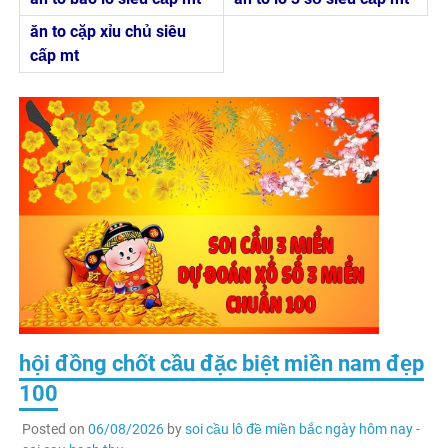
ăn to cặp xỉu chủ siêu
cấp mt
hội đồng chốt cầu đặc biệt miền nam đẹp
100
Posted on
06/08/2026
by
soi cầu lô đề miền bắc ngày hôm nay -