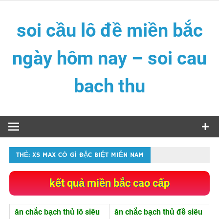
Skip
to
soi cầu lô đề miền bắc
content
ngày hôm nay – soi cau
bach thu
soi cầu lô đề miền bắc ngày hôm nay – soi cau bach thu
THẺ:
XS MAX CÓ GÌ ĐẶC BIỆT MIỀN NAM
kết quả miền bắc cao cấp
ăn chắc bạch thủ lô siêu
ăn chắc bạch thủ đề siêu