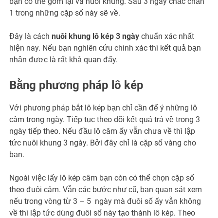
bạn có thể gom lại và nuôi khung. Sau 3 ngày chắc chắn
1 trong những cặp số này sẽ về.
Đây là cách
nuôi khung lô kép 3 ngày
chuẩn xác nhất
hiện nay. Nếu bạn nghiên cứu chính xác thì kết quả bạn
nhận được là rất khả quan đấy.
Bằng phương pháp lô kép
Với phương pháp bắt lô kép bạn chỉ cần để ý những lô
câm trong ngày. Tiếp tục theo dõi kết quả trả về trong 3
ngày tiếp theo. Nếu đầu lô câm ấy vẫn chưa về thì lập
tức nuôi khung 3 ngày. Bởi đây chỉ là cặp số vàng cho
bạn.
Ngoài việc lấy lô kép câm bạn còn có thể chọn cặp số
theo đuôi câm. Vẫn các bước như cũ, bạn quan sát xem
nếu trong vòng từ 3 – 5 ngày mà đuôi số ấy vẫn không
về thì lập tức dùng đuôi số này tạo thành lô kép. Theo