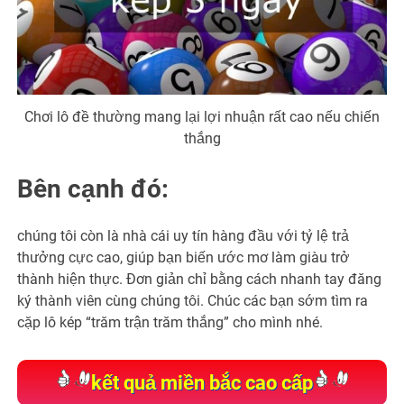
Chơi lô đề thường mang lại lợi nhuận rất cao nếu chiến
thắng
Bên cạnh đó:
chúng tôi còn là nhà cái uy tín hàng đầu với tỷ lệ trả
thưởng cực cao, giúp bạn biến ước mơ làm giàu trở
thành hiện thực. Đơn giản chỉ bằng cách nhanh tay đăng
ký thành viên cùng chúng tôi. Chúc các bạn sớm tìm ra
cặp lô kép “trăm trận trăm thắng” cho mình nhé.
kết quả miền bắc cao cấp