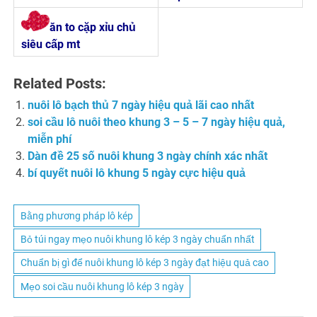
ăn to cặp xỉu chủ
siêu cấp mt
Related Posts:
nuôi lô bạch thủ 7 ngày hiệu quả lãi cao nhất
soi cầu lô nuôi theo khung 3 – 5 – 7 ngày hiệu quả,
miễn phí
Dàn đề 25 số nuôi khung 3 ngày chính xác nhất
bí quyết nuôi lô khung 5 ngày cực hiệu quả
Bằng phương pháp lô kép
Bỏ túi ngay mẹo nuôi khung lô kép 3 ngày chuẩn nhất
Chuẩn bị gì để nuôi khung lô kép 3 ngày đạt hiệu quả cao
Mẹo soi cầu nuôi khung lô kép 3 ngày