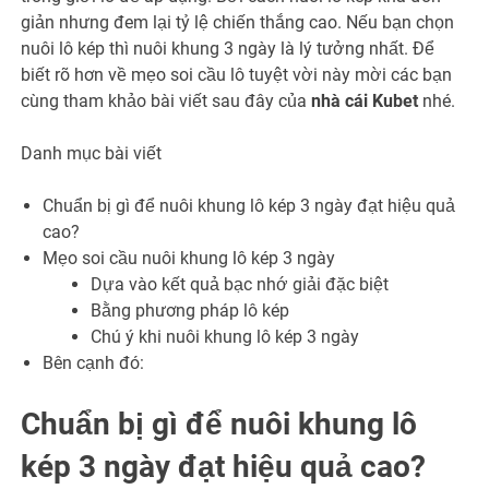
giản nhưng đem lại tỷ lệ chiến thắng cao. Nếu bạn chọn
nuôi lô kép thì nuôi khung 3 ngày là lý tưởng nhất. Để
biết rõ hơn về mẹo soi cầu lô tuyệt vời này mời các bạn
cùng tham khảo bài viết sau đây của
nhà cái Kubet
nhé.
Danh mục bài viết
Chuẩn bị gì để nuôi khung lô kép 3 ngày đạt hiệu quả
cao?
Mẹo soi cầu nuôi khung lô kép 3 ngày
Dựa vào kết quả bạc nhớ giải đặc biệt
Bằng phương pháp lô kép
Chú ý khi nuôi khung lô kép 3 ngày
Bên cạnh đó:
Chuẩn bị gì để nuôi khung lô
kép 3 ngày đạt hiệu quả cao?