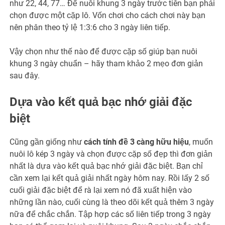
như 22, 44, 77… Để nuôi khung 3 ngày trước tiên bạn phải
chọn được một cặp lô. Vốn chơi cho cách chơi này bạn
nên phân theo tỷ lệ 1:3:6 cho 3 ngày liên tiếp.
Vậy chọn như thế nào để được cặp số giúp bạn nuôi
khung 3 ngày chuẩn – hãy tham khảo 2 mẹo đơn giản
sau đây.
Dựa vào kết quả bạc nhớ giải đặc
biệt
Cũng gần giống như
cách tính đề 3 càng hữu hiệu
, muốn
nuôi lô kép 3 ngày và chọn được cặp số đẹp thì đơn giản
nhất là dựa vào kết quả bạc nhớ giải đặc biệt. Bạn chỉ
cần xem lại kết quả giải nhất ngày hôm nay. Rồi lấy 2 số
cuối giải đặc biệt để rà lại xem nó đã xuất hiện vào
những lần nào, cuối cùng là theo dõi kết quả thêm 3 ngày
nữa để chắc chắn. Tập hợp các số liên tiếp trong 3 ngày