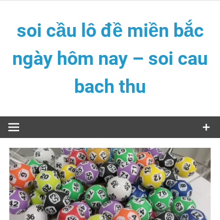
Skip
to
soi cầu lô đề miền bắc
content
ngày hôm nay – soi cau
bach thu
soi cầu lô đề miền bắc ngày hôm nay – soi cau bach thu