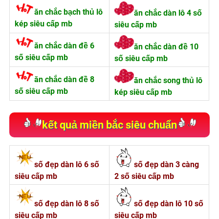
ăn chắc bạch thủ lô
ăn chắc dàn lô 4 số
kép siêu cấp mb
siêu cấp mb
ăn chắc dàn đề 6
ăn chắc dàn đề 10
số siêu cấp mb
số siêu cấp mb
ăn chắc dàn đề 8
ăn chắc song thủ lô
số siêu cấp mb
kép siêu cấp mb
kết quả miền bắc siêu chuẩn
số đẹp dàn lô 6 số
số đẹp dàn 3 càng
siêu cấp mb
2 số siêu cấp mb
số đẹp dàn lô 8 số
số đẹp dàn lô 10 số
siêu cấp mb
siêu cấp mb