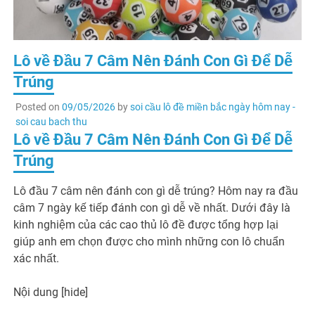
Lô về Đầu 7 Câm Nên Đánh Con Gì Để Dễ
Trúng
Posted on
09/05/2026
by
soi cầu lô đề miền bắc ngày hôm nay -
soi cau bach thu
Lô về Đầu 7 Câm Nên Đánh Con Gì Để Dễ
Trúng
Lô đầu 7 câm nên đánh con gì dễ trúng? Hôm nay ra đầu
câm 7 ngày kế tiếp đánh con gì dễ về nhất. Dưới đây là
kinh nghiệm của các cao thủ lô đề được tổng hợp lại
giúp anh em chọn được cho mình những con lô chuẩn
xác nhất.
Nội dung
[hide]