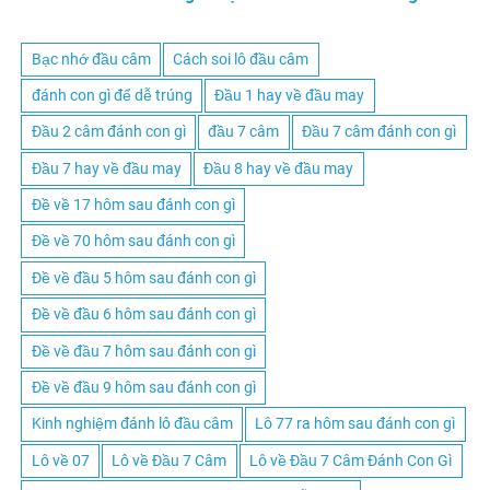
Bạc nhớ đầu câm
Cách soi lô đầu câm
đánh con gì để dễ trúng
Đầu 1 hay về đầu may
Đầu 2 câm đánh con gì
đầu 7 câm
Đầu 7 câm đánh con gì
Đầu 7 hay về đầu may
Đầu 8 hay về đầu may
Đề về 17 hôm sau đánh con gì
Đề về 70 hôm sau đánh con gì
Đề về đầu 5 hôm sau đánh con gì
Đề về đầu 6 hôm sau đánh con gì
Đề về đầu 7 hôm sau đánh con gì
Đề về đầu 9 hôm sau đánh con gì
Kinh nghiệm đánh lô đầu câm
Lô 77 ra hôm sau đánh con gì
Lô về 07
Lô về Đầu 7 Câm
Lô về Đầu 7 Câm Đánh Con Gì