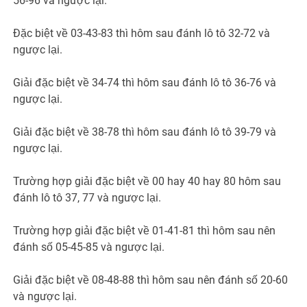
56-96 và ngược lại.
Đặc biệt về 03-43-83 thì hôm sau đánh lô tô 32-72 và
ngược lại.
Giải đặc biệt về 34-74 thì hôm sau đánh lô tô 36-76 và
ngược lại.
Giải đặc biệt về 38-78 thì hôm sau đánh lô tô 39-79 và
ngược lại.
Trường hợp giải đặc biệt về 00 hay 40 hay 80 hôm sau
đánh lô tô 37, 77 và ngược lại.
Trường hợp giải đặc biệt về 01-41-81 thì hôm sau nên
đánh số 05-45-85 và ngược lại.
Giải đặc biệt về 08-48-88 thì hôm sau nên đánh số 20-60
và ngược lại.