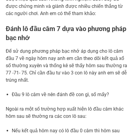
được chứng minh và giành được nhiều chiến thắng từ
các người chơi. Anh em có thể tham khảo:
Đánh lô đầu câm 7 dựa vào phương pháp
bạc nhớ
Để sử dụng phương pháp bạc nhớ áp dụng cho lô câm
đầu 7 về ngày hôm nay anh em cần theo dõi kết quả xổ
số thường xuyên và thống kê sẽ thấy hôm sau thường ra
77 -71- 75. Chỉ cần đầu tư vào 3 con lô này anh em sẽ dễ
trúng nhất.
Đầu 9 lô câm về nên đánh đề con gì, số mấy?
Ngoài ra một số trường hợp xuất hiện lô đầu câm khác
hôm sau sẽ thường ra các con lô sau:
Nếu kết quả hôm nay có lô đầu 0 câm thì hôm sau