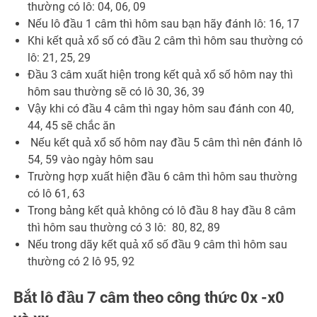
thường có lô: 04, 06, 09
Nếu lô đầu 1 câm thì hôm sau bạn hãy đánh lô: 16, 17
Khi kết quả xổ số có đầu 2 câm thì hôm sau thường có
lô: 21, 25, 29
Đầu 3 câm xuất hiện trong kết quả xổ số hôm nay thì
hôm sau thường sẽ có lô 30, 36, 39
Vậy khi có đầu 4 câm thì ngay hôm sau đánh con 40,
44, 45 sẽ chắc ăn
Nếu kết quả xổ số hôm nay đầu 5 câm thì nên đánh lô
54, 59 vào ngày hôm sau
Trường hợp xuất hiện đầu 6 câm thì hôm sau thường
có lô 61, 63
Trong bảng kết quả không có lô đầu 8 hay đầu 8 câm
thì hôm sau thường có 3 lô: 80, 82, 89
Nếu trong dãy kết quả xổ số đầu 9 câm thì hôm sau
thường có 2 lô 95, 92
Bắt lô đầu 7 câm theo công thức 0x -x0