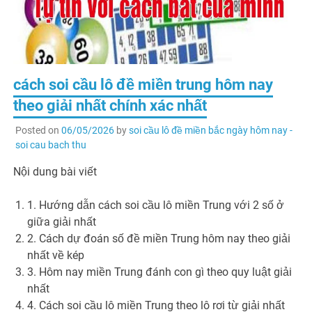
cách soi cầu lô đề miền trung hôm nay
theo giải nhất chính xác nhất
Posted on
06/05/2026
by
soi cầu lô đề miền bắc ngày hôm nay -
soi cau bach thu
Nội dung bài viết
1. Hướng dẫn cách soi cầu lô miền Trung với 2 số ở
giữa giải nhất
2. Cách dự đoán số đề miền Trung hôm nay theo giải
nhất về kép
3. Hôm nay miền Trung đánh con gì theo quy luật giải
nhất
4. Cách soi cầu lô miền Trung theo lô rơi từ giải nhất