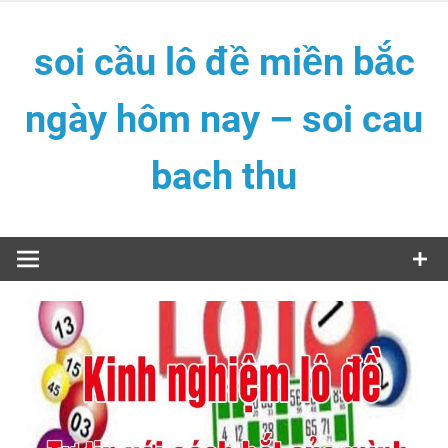
Skip
to
soi cầu lô đề miền bắc
content
ngày hôm nay – soi cau
bach thu
soi cầu lô đề miền bắc ngày hôm nay – soi cau bach thu