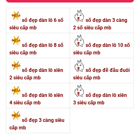
số đẹp dàn lô 6 số
số đẹp dàn 3 càng
siêu cấp mb
2 số siêu cấp mb
số đẹp dàn lô 8 số
số đẹp dàn lô 10 số
siêu cấp mb
siêu cấp mb
số đẹp dàn lô xiên
số đẹp đề đầu đuôi
2 siêu cấp mb
siêu cấp mb
số đẹp dàn lô xiên
số đẹp dàn lô xiên
4 siêu cấp mb
3 siêu cấp mb
số đẹp 3 càng siêu
cấp mb