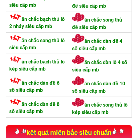
siêu cấp mb
đề siêu cấp mb
ăn chắc bạch thủ lô
ăn chắc song thủ
2 nháy siêu cấp mb
đề siêu cấp mb
ăn chắc song thủ lô
ăn chắc dàn đề 4
siêu cấp mb
số siêu cấp mb
ăn chắc bạch thủ lô
ăn chắc dàn lô 4 số
kép siêu cấp mb
siêu cấp mb
ăn chắc dàn đề 6
ăn chắc dàn đề 10
số siêu cấp mb
số siêu cấp mb
ăn chắc dàn đề 8
ăn chắc song thủ lô
số siêu cấp mb
kép siêu cấp mb
kết quả miền bắc siêu chuẩn